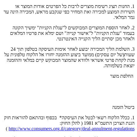
1. החנות תציג רשימת מוצרים לרבות כל הפרטים אודות המוצר או
השירות המוצע למכירה ואת המחיר כפי שנקבע מראש, המכירה הינה עד
גמר המלאי.
2. לאחר הוספת המוצרים המבוקשים ל"עגלת הקניות" ימשיך הקונה
בעמוד "עגלת הקניות" ל"אישור קנייה" ושם ימלא את פרטיו המלאים
ולאחר מכן יסתיים הליך הקנייה האינטרנטי.
3. השלמת הליך המכירה יבוצע לאחר אימות העיסקה בטלפון תוך 24
שעות(של יום עסקים) ממועד ביצוע ההזמנה יחזרו אל הלקוח טלפונית על
מנת לקחת פרטי אשראי ולוודא שהמוצר המבוקש קיים במלאי וההזמנה
יוצאת בשלמותה.
החלפת מוצר
ביטול הזמנה
1. ככלל הלקוח רשאי לבטל את העיסקה* בכפוף ובהתאם להוראות חוק
הגנת הצרכן התשמ"א 1981 ( להלן החוק:
)
http://www.consumers.org.il/category/deal-annulment-regulations