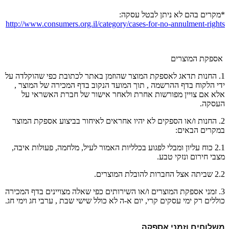
*מקרים בהם לא ניתן לבטל עסקה:
http://www.consumers.org.il/category/cases-for-no-annulment-rights
אספקת המוצרים
1. החנות תדאג לאספקת המוצר שהוזמן באתר לכתובת כפי שהוקלדה על
ידי הלקוח בדף ההרשמה , תוך המועד הנקוב בדף המכירה של המוצר ,
אלא אם צויין מפורשות אחרת ולאחר אישור של חברת האשראי על
העסקה.
2. החנות ו/או הספקים לא יהיו אחראים לאיחור בביצוע אספקת המוצר
במקרים הבאים:
2.1 כוח עליון ומבלי לפגוע בכלליות האמור לעיל, מלחמה, פעולות איבה,
מצבי חירום ונזקי טבע.
2.2 שביתה אצל החברות להובלת המוצרים.
3. זמני אספקת המוצרים ו/או השירותים כפי שאלה מצויינים בדף המכירה
כוללים רק ימי עסקים קרי, יום א-ה לא כולל שישי שבת , ערבי חג וימי חג.
משלוחים וזמני אספקה