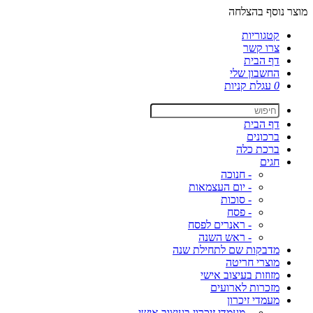
מוצר נוסף בהצלחה
קטגוריות
צרו קשר
דף הבית
החשבון שלי
0
עגלת קניות
דף הבית
ברכונים
ברכת כלה
חגים
- חנוכה
- יום העצמאות
- סוכות
- פסח
- ראנרים לפסח
- ראש השנה
מדבקות שם לתחילת שנה
מוצרי חריטה
מזוזות בעיצוב אישי
מזכרות לארועים
מעמדי זיכרון
- מעמדי זיכרון בעיצוב אישי