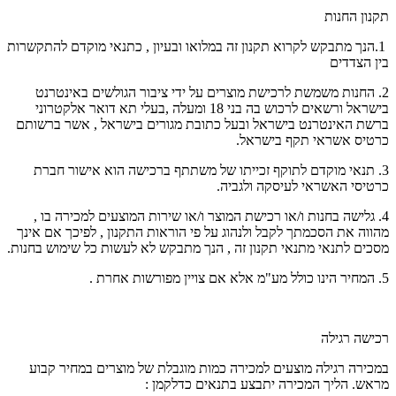
תקנון החנות
1.הנך מתבקש לקרוא תקנון זה במלואו ובעיון , כתנאי מוקדם להתקשרות
בין הצדדים
2. החנות משמשת לרכישת מוצרים על ידי ציבור הגולשים באינטרנט
בישראל ורשאים לרכוש בה בני 18 ומעלה ,בעלי תא דואר אלקטרוני
ברשת האינטרנט בישראל ובעל כתובת מגורים בישראל , אשר ברשותם
כרטיס אשראי תקף בישראל.
3. תנאי מוקדם לתוקף זכייתו של משתתף ברכישה הוא אישור חברת
כרטיסי האשראי לעיסקה ולגביה.
4. גלישה בחנות ו/או רכישת המוצר ו/או שירות המוצעים למכירה בו ,
מהווה את הסכמתך לקבל ולנהוג על פי הוראות התקנון , לפיכך אם אינך
מסכים לתנאי מתנאי תקנון זה , הנך מתבקש לא לעשות כל שימוש בחנות.
5. המחיר הינו כולל מע"מ אלא אם צויין מפורשות אחרת .
רכישה רגילה
במכירה רגילה מוצעים למכירה כמות מוגבלת של מוצרים במחיר קבוע
מראש. הליך המכירה יתבצע בתנאים כדלקמן :