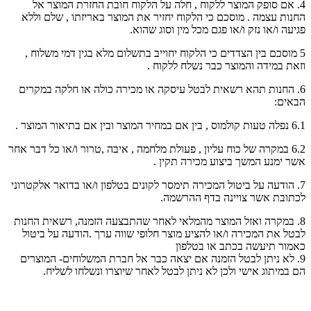
4. אם סופק המוצר ללקוח , חלה על הלקוח חובת החזרת המוצר אל
החנות עצמה . מוסכם כי הלקוח יחזיר את המוצר באריזתו , שלם וללא
פגיעה ו/או נזק ו/או פגם מכל מין וסוג שהוא.
5 מוסכם בין הצדדים כי הלקוח יחוייב בתשלום מלא בגין דמי משלוח ,
וזאת במידה והמוצר כבר נשלח ללקוח .
6. החנות תהא רשאית לבטל עיסקה או מכירה כולה או חלקה במקרים
הבאים:
6.1 נפלה טעות קולמוס , בין אם במחיר המוצר ובין אם בתיאור המוצר .
6.2 במקרה של כוח עליון , פעולת מלחמה , איבה ,טרור ו/או כל דבר אחר
אשר ימנע המשך ביצוע מכירה תקין .
7. הודעה על ביטול המכירה תימסר לקונים בטלפון ו/או בדואר אלקטרוני
לכתובת אשר צויינה בדף ההרשמה.
8. במקרה ואזל המוצר מהמלאי לאחר שהתבצעה הזמנה, רשאית החנות
לבטל את המכירה ו/או להציע מוצר חלופי שווה ערך .הודעה על ביטול
כאמור תיעשה בכתב או בטלפון
9. לא ניתן לבטל הזמנה אם יצאה כבר אל חברת המשלוחים- המוצרים
הם במיתוג אישי ולכן לא ניתן לבטל לאחר שיוצרו ונשלחו לשליח.