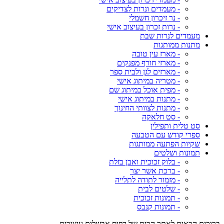
- מעמדים ונרות לצדיקים
- נר זיכרון חשמלי
- נרות זכרון בעיצוב אישי
מעמדים לנרות שבת
מתנות ממותגות
- מארז עין טובה
- מארזי חורף מפנקים
- מארזים לגן ולבית ספר
- מטריה במיתוג אישי
- מפית אוכל במיתוג שם
- מתנות במיתוג אישי
- מתנות לצוותי החינוך
- סט חלאקה
סט טלית ותפילין
ספרי קודש עם הטבעה
שקיות הפתעה ממותגות
תמונות ושלטים
- בלוק זכוכית ואבן בזלת
- ברכת אשר יצר
- מזמור לתודה לתלייה
- שלטים לבית
- תמונות זכוכית
- תמונות קנבס
ברוכים הבאים לאתר הבית של דפוס אבשלום עיצובים,