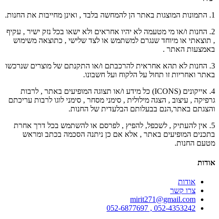
1. התמונות המוצגות באתר הן להמחשה בלבד , ואינן מחייבות את החנות.
2. החנות ו/או מי מטעמה לא יהיו אחראים ולא ישאו בכל נזק ישיר , עקיף
, תוצאתי או מיוחד שנגרם למשתמש או לצד שלישי , כתוצאה משימוש
באמצעות האתר .
3. החנות לא תהא אחראית להרכבתם ו/או התקנתם של מוצרים שנרכשו
באתר ואחריות זו תחול על הלקוח ועל חשבונו.
4. אייקונים (ICONS) כל מידע ו/או תצוגה המופיעים באתר , לרבות
גרפיקה , עיצוב , הצגה מילולית , סימני מסחר , סימני לוגו לרבות עריכתם
והצגתם באתר,הנם בבעלותם הבלעדית של החנות.
5. אין להעתיק , לשכפל, להפיץ , לפרסם או להשתמש בכל דרך אחרת
בתכנים המופיעים באתר , אלא אם כן ניתנה הסכמה בכתב ומראש
מטעם החנות.
אודות
אודות
צרו קשר
mirit271@gmail.com
052-4353242 , 052-6877697