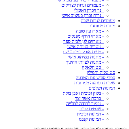
- מעמדים ונרות לצדיקים
- נר זיכרון חשמלי
- נרות זכרון בעיצוב אישי
מעמדים לנרות שבת
מתנות ממותגות
- מארז עין טובה
- מארזי חורף מפנקים
- מארזים לגן ולבית ספר
- מטריה במיתוג אישי
- מפית אוכל במיתוג שם
- מתנות במיתוג אישי
- מתנות לצוותי החינוך
- סט חלאקה
סט טלית ותפילין
ספרי קודש עם הטבעה
שקיות הפתעה ממותגות
תמונות ושלטים
- בלוק זכוכית ואבן בזלת
- ברכת אשר יצר
- מזמור לתודה לתלייה
- שלטים לבית
- תמונות זכוכית
- תמונות קנבס
ברוכים הבאים לאתר הבית של דפוס אבשלום עיצובים,