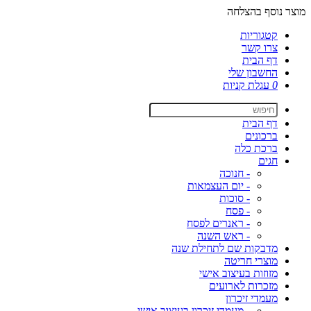
מוצר נוסף בהצלחה
קטגוריות
צרו קשר
דף הבית
החשבון שלי
0
עגלת קניות
דף הבית
ברכונים
ברכת כלה
חגים
- חנוכה
- יום העצמאות
- סוכות
- פסח
- ראנרים לפסח
- ראש השנה
מדבקות שם לתחילת שנה
מוצרי חריטה
מזוזות בעיצוב אישי
מזכרות לארועים
מעמדי זיכרון
- מעמדי זיכרון בעיצוב אישי