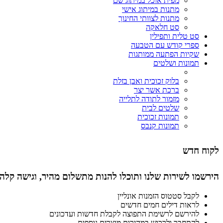
מפית אוכל במיתוג שם
מתנות במיתוג אישי
מתנות לצוותי החינוך
סט חלאקה
סט טלית ותפילין
ספרי קודש עם הטבעה
שקיות הפתעה ממותגות
תמונות ושלטים
בלוק זכוכית ואבן בזלת
ברכת אשר יצר
מזמור לתודה לתלייה
שלטים לבית
תמונות זכוכית
תמונות קנבס
לקוח חדש
הירשמו לשירות שלנו ותוכלו להנות מתשלום מהיר, וגישה קלה
לקבל סטטוס הזמנות אונליין
לראות דילים חמים חדשים
להירשם לרשימת התפוצה לקבלת חדשות ועדכונים
להתחבר ולרכוש במהירות מוצרים נוספים