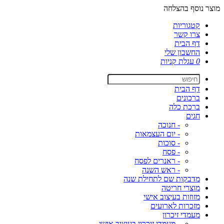
מוצר נוסף בהצלחה
קטגוריות
צרו קשר
דף הבית
החשבון שלי
0
עגלת קניות
דף הבית
ברכונים
ברכת כלה
חגים
- חנוכה
- יום העצמאות
- סוכות
- פסח
- ראנרים לפסח
- ראש השנה
מדבקות שם לתחילת שנה
מוצרי חריטה
מזוזות בעיצוב אישי
מזכרות לארועים
מעמדי זיכרון
- מעמדי זיכרון בעיצוב אישי