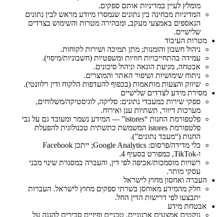
מומלץ לעיין במדיניות אותם ספקים.
המדיניות מבחינה בין נתונים שנמסרו מיודע מראש לבין נתונים
הנאספים באמצעי מעקב, ומבהירה מטרות והשימוש בצדדים
שלישיים.
מטרות העיבוד
ניהול חשבון והזמנות; מתן תמיכה ושירות לקוחות.
עמידה בהתחייבויות חוזיות ומשפטיות (חשבוניות/מיסוי).
אבטחה, מניעת הונאה וניהול סיכונים.
ניתוח שימושיות ושיפור האתר והמוצרים.
שיווק והצעות מותאמות (בכפוף להעדפות הלקוח ודין רלוונטי).
מסירת מידע לצדדים שלישיים
ספקי שירות כמעבדי נתונים: סליקה, לוגיסטיקה/משלוחים,
מערכות דיוור, תשתיות ענן ואירוח.
פלטפורמת החנות “istores” — המידע נשמר ומעובד גם על גבי
פלטפורמת istores המשמשת כתשתית טכנולוגית להפעלת
החנות (“מעבד נתונים”).
כלי מדידה/פרסום: Google Analytics; ייתכן Facebook
ו‑TikTok, כמפורט בסעיף 4.
רשויות מוסמכות/אכיפה לפי דין, והעברה במסגרת שינוי מבני
עסקי מותר.
העברה ואחסון מחוץ לישראל
חלק מהמידע מאוחסן בשרתי ספקים מחוץ לישראל. העברות
יתבצעו לפי דרישות הדין החל.
אבטחת מידע
נוקטים אמצעים ארגוניים, טכניים ופיזיים סבירים להגנה על