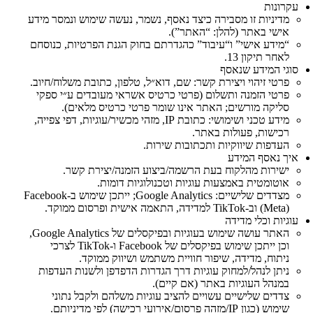
עקרונות
מדיניות זו מסבירה כיצד נאסף, נשמר, נעשה שימוש ונמסר מידע
אישי באתר (להלן: “האתר”).
“מידע אישי” ו“עיבוד” כהגדרתם בחוק הגנת הפרטיות, כנוסחם
לאחר תיקון 13.
סוגי המידע שנאסף
פרטי זיהוי ויצירת קשר: שם, דוא״ל, טלפון, כתובת משלוח/חיוב.
פרטי הזמנה ותשלום (פרטי כרטיס אשראי מעובדים ע״י ספקי
סליקה מורשים; האתר אינו שומר פרטי כרטיס מלאים).
מידע טכני ושימושי: כתובת IP, מזהי מכשיר/עוגיות, דפי צפייה,
רכישות, פעולות באתר.
העדפות שיווקיות ותכתובות שירות.
איך נאסף המידע
ישירות מהלקוח בעת הרשמה/ביצוע הזמנה/יצירת קשר.
אוטומטית באמצעות עוגיות וטכנולוגיות דומות.
מצדדים שלישיים: Google Analytics; ייתכן שימוש ב‑Facebook
(Meta) וב‑TikTok למדידה, התאמה אישית ופרסום ממוקד.
עוגיות וכלי מדידה
האתר עושה שימוש בעוגיות ובפיקסלים של Google Analytics,
וכן ייתכן שימוש בפיקסלים של Facebook ו‑TikTok לצרכי
ניתוח, מדידה, שיפור חוויית משתמש ושיווק ממוקד.
ניתן לנהל/למחוק עוגיות דרך הגדרות הדפדפן ולשנות העדפות
במנהל העוגיות באתר (אם קיים).
צדדים שלישיים עשויים להציב עוגיות משלהם ולקבל נתוני
שימוש (כגון IP/מזהה פרסום/אירועי רכישה) לפי מדיניותם.