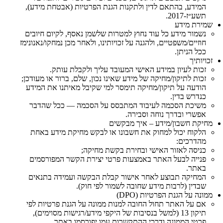
המידע, בהתאם לדין ולתקנות הגנת הפרטיות (אבטחת מידע),
תשע״ז‑2017.
שמירת מידע
נשמור מידע כל עוד נחוץ למטרות שלשמן נאסף, לקיום חיובים
חוזיים/משפטיים, ולהגנה על זכויותינו, ולאחר מכן נמחקו/נאנונימז
ככל הניתן.
זכויותיך
זכות לעיון במידע האישי המעובד עליך ולקבלת עותק.
זכות לתיקון/מחיקה של מידע שאינו נכון, שלם, ברור או מעודכן;
הודעה על תיקון/מחיקה תימסר למי שקיבל מאיתנו את המידע
כנדרש בדין.
משיכת הסכמה לעיבוד המתבסס על הסכמה — ככל שהדבר
אפשרי ובדרך נוחה וסבירה.
מחיקת חשבון/מידע – איך מבקשים
הלקוח יכול למחוק את חשבונו או לבקש מחיקת מידע באחת
מהדרכים:
כניסה לאזור האישי ובחירת בקשת מחיקה;
פנייה לבעל האתר באמצעות פרטי יצירת הקשר המפורסמים
באתר.
המחיקה תבוצע לאחר אישור קבלת הבקשה ועמידה בתנאים
שבדין (לרבות מידע שחובה לשמור לפי חוק).
ממונה על הגנת הפרטיות (DPO)
אם על האתר תחול החובה למנות ממונה על הגנת פרטיות לפי
תיקון 13 (למשל בנסיבות של היקפי מידע/רגישות מסוימים),
פרטי הממונה ודרכי ההתקשרות עמו יפורסמו באתר.