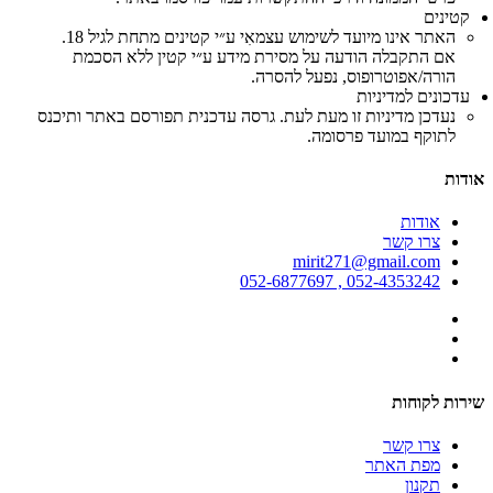
קטינים
האתר אינו מיועד לשימוש עצמאִי ע״י קטינים מתחת לגיל 18.
אם התקבלה הודעה על מסירת מידע ע״י קטין ללא הסכמת
הורה/אפוטרופוס, נפעל להסרה.
עדכונים למדיניות
נעדכן מדיניות זו מעת לעת. גרסה עדכנית תפורסם באתר ותיכנס
לתוקף במועד פרסומה.
אודות
אודות
צרו קשר
mirit271@gmail.com
052-4353242 , 052-6877697
שירות לקוחות
צרו קשר
מפת האתר
תקנון