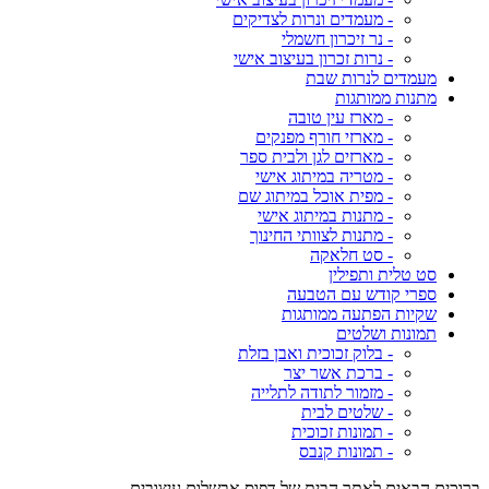
- מעמדים ונרות לצדיקים
- נר זיכרון חשמלי
- נרות זכרון בעיצוב אישי
מעמדים לנרות שבת
מתנות ממותגות
- מארז עין טובה
- מארזי חורף מפנקים
- מארזים לגן ולבית ספר
- מטריה במיתוג אישי
- מפית אוכל במיתוג שם
- מתנות במיתוג אישי
- מתנות לצוותי החינוך
- סט חלאקה
סט טלית ותפילין
ספרי קודש עם הטבעה
שקיות הפתעה ממותגות
תמונות ושלטים
- בלוק זכוכית ואבן בזלת
- ברכת אשר יצר
- מזמור לתודה לתלייה
- שלטים לבית
- תמונות זכוכית
- תמונות קנבס
ברוכים הבאים לאתר הבית של דפוס אבשלום עיצובים,