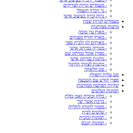
- מעמדים ונרות לצדיקים
- נר זיכרון חשמלי
- נרות זכרון בעיצוב אישי
מעמדים לנרות שבת
מתנות ממותגות
- מארז עין טובה
- מארזי חורף מפנקים
- מארזים לגן ולבית ספר
- מטריה במיתוג אישי
- מפית אוכל במיתוג שם
- מתנות במיתוג אישי
- מתנות לצוותי החינוך
- סט חלאקה
סט טלית ותפילין
ספרי קודש עם הטבעה
שקיות הפתעה ממותגות
תמונות ושלטים
- בלוק זכוכית ואבן בזלת
- ברכת אשר יצר
- מזמור לתודה לתלייה
- שלטים לבית
- תמונות זכוכית
- תמונות קנבס