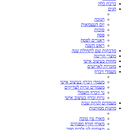
ברכת כלה
חגים
חנוכה
יום העצמאות
סוכות
פסח
ראנרים לפסח
ראש השנה
מדבקות שם לתחילת שנה
מוצרי חריטה
מזוזות בעיצוב אישי
מזכרות לארועים
מעמדי זיכרון
מעמדי זיכרון בעיצוב אישי
מעמדים ונרות לצדיקים
נר זיכרון חשמלי
נרות זכרון בעיצוב אישי
מעמדים לנרות שבת
מתנות ממותגות
מארז עין טובה
מארזי חורף מפנקים
מארזים לגן ולבית ספר