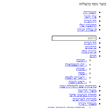
מוצר נוסף בהצלחה
קטגוריות
צרו קשר
דף הבית
החשבון שלי
0
עגלת קניות
דף הבית
ברכונים
ברכת כלה
חגים
- חנוכה
- יום העצמאות
- סוכות
- פסח
- ראנרים לפסח
- ראש השנה
מדבקות שם לתחילת שנה
מוצרי חריטה
מזוזות בעיצוב אישי
מזכרות לארועים
מעמדי זיכרון
- מעמדי זיכרון בעיצוב אישי