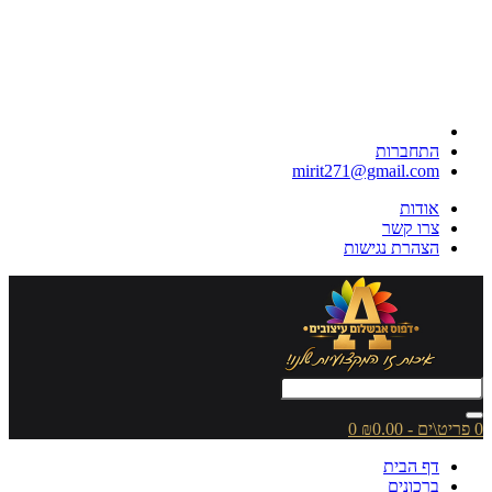
התחברות
mirit271@gmail.com
אודות
צרו קשר
הצהרת נגישות
0 פריט\ים - ₪0.00
0
דף הבית
ברכונים