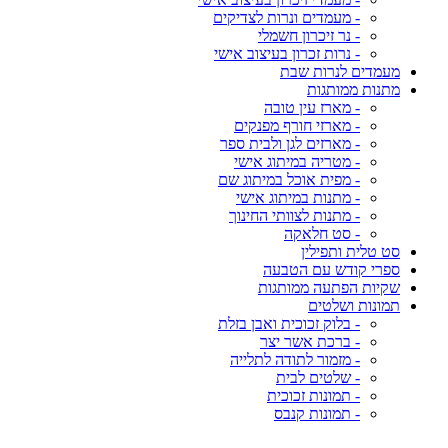
- מעמדים ונרות לצדיקים
- נר זיכרון חשמלי
- נרות זכרון בעיצוב אישי
מעמדים לנרות שבת
מתנות ממותגות
- מארז עין טובה
- מארזי חורף מפנקים
- מארזים לגן ולבית ספר
- מטריה במיתוג אישי
- מפית אוכל במיתוג שם
- מתנות במיתוג אישי
- מתנות לצוותי החינוך
- סט חלאקה
סט טלית ותפילין
ספרי קודש עם הטבעה
שקיות הפתעה ממותגות
תמונות ושלטים
- בלוק זכוכית ואבן בזלת
- ברכת אשר יצר
- מזמור לתודה לתלייה
- שלטים לבית
- תמונות זכוכית
- תמונות קנבס