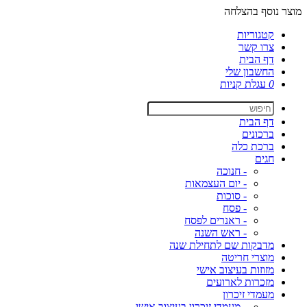
מוצר נוסף בהצלחה
קטגוריות
צרו קשר
דף הבית
החשבון שלי
0
עגלת קניות
דף הבית
ברכונים
ברכת כלה
חגים
- חנוכה
- יום העצמאות
- סוכות
- פסח
- ראנרים לפסח
- ראש השנה
מדבקות שם לתחילת שנה
מוצרי חריטה
מזוזות בעיצוב אישי
מזכרות לארועים
מעמדי זיכרון
- מעמדי זיכרון בעיצוב אישי