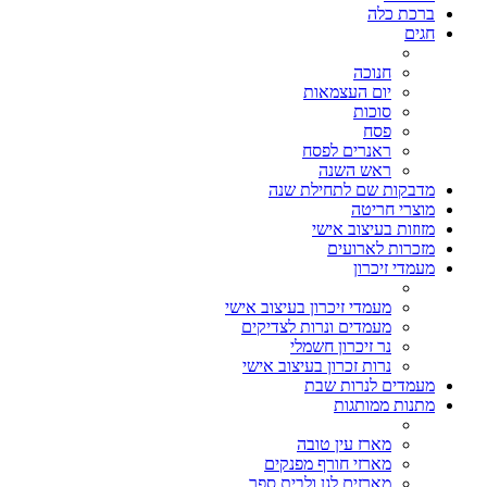
ברכת כלה
חגים
חנוכה
יום העצמאות
סוכות
פסח
ראנרים לפסח
ראש השנה
מדבקות שם לתחילת שנה
מוצרי חריטה
מזוזות בעיצוב אישי
מזכרות לארועים
מעמדי זיכרון
מעמדי זיכרון בעיצוב אישי
מעמדים ונרות לצדיקים
נר זיכרון חשמלי
נרות זכרון בעיצוב אישי
מעמדים לנרות שבת
מתנות ממותגות
מארז עין טובה
מארזי חורף מפנקים
מארזים לגן ולבית ספר