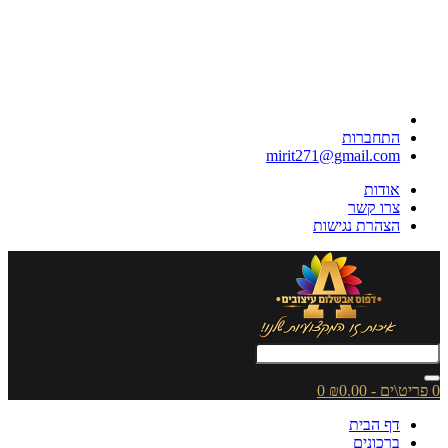
התחברות
mirit271@gmail.com
אודות
צרו קשר
הצהרת נגישות
0 פריט\ים - ₪0.00
0
דף הבית
ברכונים