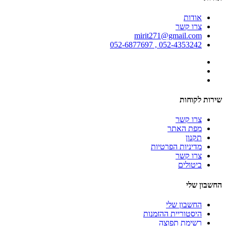
אודות
צרו קשר
mirit271@gmail.com
052-4353242 , 052-6877697
שירות לקוחות
צרו קשר
מפת האתר
תקנון
מדיניות הפרטיות
צרו קשר
ביטולים
החשבון שלי
החשבון שלי
היסטוריית ההזמנות
רשימת תפוצה