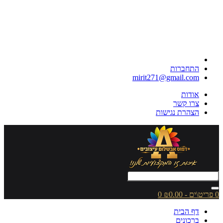
התחברות
mirit271@gmail.com
אודות
צרו קשר
הצהרת נגישות
0 פריט\ים - ₪0.00
0
דף הבית
ברכונים