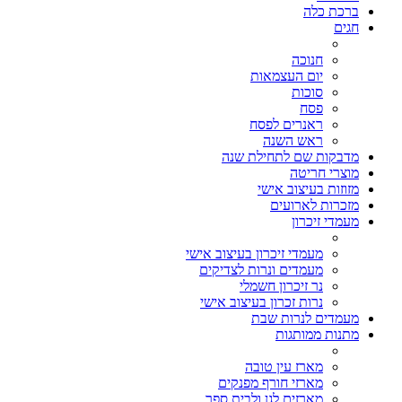
ברכת כלה
חגים
חנוכה
יום העצמאות
סוכות
פסח
ראנרים לפסח
ראש השנה
מדבקות שם לתחילת שנה
מוצרי חריטה
מזוזות בעיצוב אישי
מזכרות לארועים
מעמדי זיכרון
מעמדי זיכרון בעיצוב אישי
מעמדים ונרות לצדיקים
נר זיכרון חשמלי
נרות זכרון בעיצוב אישי
מעמדים לנרות שבת
מתנות ממותגות
מארז עין טובה
מארזי חורף מפנקים
מארזים לגן ולבית ספר