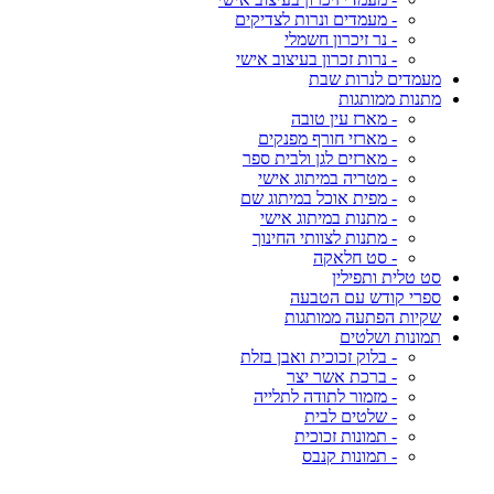
- מעמדים ונרות לצדיקים
- נר זיכרון חשמלי
- נרות זכרון בעיצוב אישי
מעמדים לנרות שבת
מתנות ממותגות
- מארז עין טובה
- מארזי חורף מפנקים
- מארזים לגן ולבית ספר
- מטריה במיתוג אישי
- מפית אוכל במיתוג שם
- מתנות במיתוג אישי
- מתנות לצוותי החינוך
- סט חלאקה
סט טלית ותפילין
ספרי קודש עם הטבעה
שקיות הפתעה ממותגות
תמונות ושלטים
- בלוק זכוכית ואבן בזלת
- ברכת אשר יצר
- מזמור לתודה לתלייה
- שלטים לבית
- תמונות זכוכית
- תמונות קנבס