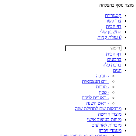
מוצר נוסף בהצלחה
קטגוריות
צרו קשר
דף הבית
החשבון שלי
0
עגלת קניות
דף הבית
ברכונים
ברכת כלה
חגים
- חנוכה
- יום העצמאות
- סוכות
- פסח
- ראנרים לפסח
- ראש השנה
מדבקות שם לתחילת שנה
מוצרי חריטה
מזוזות בעיצוב אישי
מזכרות לארועים
מעמדי זיכרון
- מעמדי זיכרון בעיצוב אישי