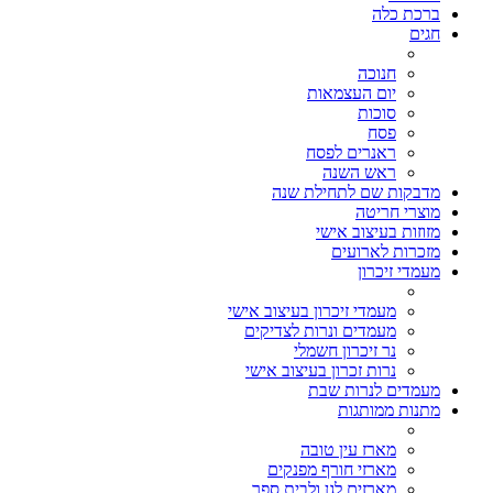
ברכת כלה
חגים
חנוכה
יום העצמאות
סוכות
פסח
ראנרים לפסח
ראש השנה
מדבקות שם לתחילת שנה
מוצרי חריטה
מזוזות בעיצוב אישי
מזכרות לארועים
מעמדי זיכרון
מעמדי זיכרון בעיצוב אישי
מעמדים ונרות לצדיקים
נר זיכרון חשמלי
נרות זכרון בעיצוב אישי
מעמדים לנרות שבת
מתנות ממותגות
מארז עין טובה
מארזי חורף מפנקים
מארזים לגן ולבית ספר