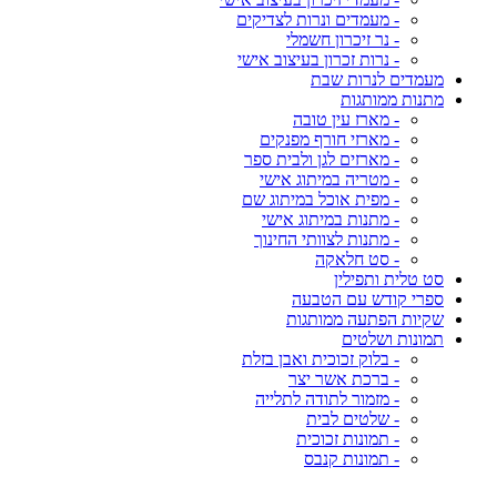
- מעמדים ונרות לצדיקים
- נר זיכרון חשמלי
- נרות זכרון בעיצוב אישי
מעמדים לנרות שבת
מתנות ממותגות
- מארז עין טובה
- מארזי חורף מפנקים
- מארזים לגן ולבית ספר
- מטריה במיתוג אישי
- מפית אוכל במיתוג שם
- מתנות במיתוג אישי
- מתנות לצוותי החינוך
- סט חלאקה
סט טלית ותפילין
ספרי קודש עם הטבעה
שקיות הפתעה ממותגות
תמונות ושלטים
- בלוק זכוכית ואבן בזלת
- ברכת אשר יצר
- מזמור לתודה לתלייה
- שלטים לבית
- תמונות זכוכית
- תמונות קנבס