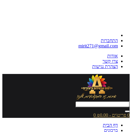
התחברות
mirit271@gmail.com
אודות
צרו קשר
הצהרת נגישות
0 פריט\ים - ₪0.00
0
דף הבית
ברכונים