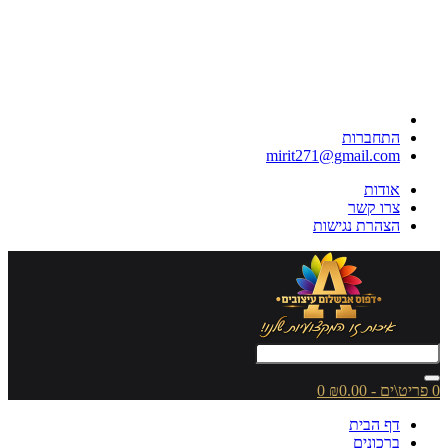
התחברות
mirit271@gmail.com
אודות
צרו קשר
הצהרת נגישות
0 פריט\ים - ₪0.00
0
דף הבית
ברכונים