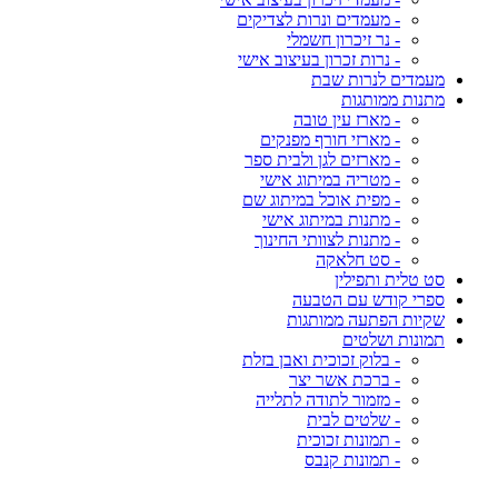
- מעמדים ונרות לצדיקים
- נר זיכרון חשמלי
- נרות זכרון בעיצוב אישי
מעמדים לנרות שבת
מתנות ממותגות
- מארז עין טובה
- מארזי חורף מפנקים
- מארזים לגן ולבית ספר
- מטריה במיתוג אישי
- מפית אוכל במיתוג שם
- מתנות במיתוג אישי
- מתנות לצוותי החינוך
- סט חלאקה
סט טלית ותפילין
ספרי קודש עם הטבעה
שקיות הפתעה ממותגות
תמונות ושלטים
- בלוק זכוכית ואבן בזלת
- ברכת אשר יצר
- מזמור לתודה לתלייה
- שלטים לבית
- תמונות זכוכית
- תמונות קנבס