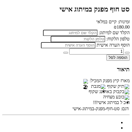
סט חוף מפנק במיתוג אישי
זמינות: קיים במלאי
₪180.00
הקלד שם למיתוג:
טלפון הלקוח:
הוסף הערה אישית
הוספה לסל
תיאור
מארז קיץ מפנק המכיל:
תיק שקוף
מגבת
בקבוק באולינג שקוף
כובע מצחיה
ה כ
ל במיתוג אישי!!!
דגם:
סט-חוף-מפנק-במיתוג-אישי