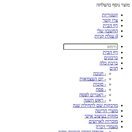
מוצר נוסף בהצלחה
קטגוריות
צרו קשר
דף הבית
החשבון שלי
0
עגלת קניות
דף הבית
ברכונים
ברכת כלה
חגים
- חנוכה
- יום העצמאות
- סוכות
- פסח
- ראנרים לפסח
- ראש השנה
מדבקות שם לתחילת שנה
מוצרי חריטה
מזוזות בעיצוב אישי
מזכרות לארועים
מעמדי זיכרון
- מעמדי זיכרון בעיצוב אישי