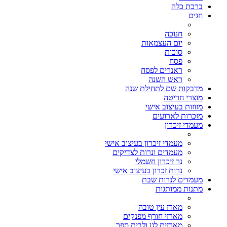
ברכת כלה
חגים
חנוכה
יום העצמאות
סוכות
פסח
ראנרים לפסח
ראש השנה
מדבקות שם לתחילת שנה
מוצרי חריטה
מזוזות בעיצוב אישי
מזכרות לארועים
מעמדי זיכרון
מעמדי זיכרון בעיצוב אישי
מעמדים ונרות לצדיקים
נר זיכרון חשמלי
נרות זכרון בעיצוב אישי
מעמדים לנרות שבת
מתנות ממותגות
מארז עין טובה
מארזי חורף מפנקים
מארזים לגן ולבית ספר