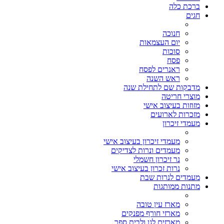
ברכת כלה
חגים
חנוכה
יום העצמאות
סוכות
פסח
ראנרים לפסח
ראש השנה
מדבקות שם לתחילת שנה
מוצרי חריטה
מזוזות בעיצוב אישי
מזכרות לארועים
מעמדי זיכרון
מעמדי זיכרון בעיצוב אישי
מעמדים ונרות לצדיקים
נר זיכרון חשמלי
נרות זכרון בעיצוב אישי
מעמדים לנרות שבת
מתנות ממותגות
מארז עין טובה
מארזי חורף מפנקים
מארזים לגן ולבית ספר