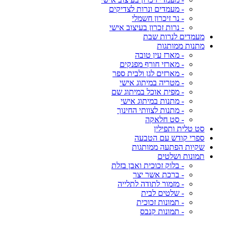
- מעמדים ונרות לצדיקים
- נר זיכרון חשמלי
- נרות זכרון בעיצוב אישי
מעמדים לנרות שבת
מתנות ממותגות
- מארז עין טובה
- מארזי חורף מפנקים
- מארזים לגן ולבית ספר
- מטריה במיתוג אישי
- מפית אוכל במיתוג שם
- מתנות במיתוג אישי
- מתנות לצוותי החינוך
- סט חלאקה
סט טלית ותפילין
ספרי קודש עם הטבעה
שקיות הפתעה ממותגות
תמונות ושלטים
- בלוק זכוכית ואבן בזלת
- ברכת אשר יצר
- מזמור לתודה לתלייה
- שלטים לבית
- תמונות זכוכית
- תמונות קנבס