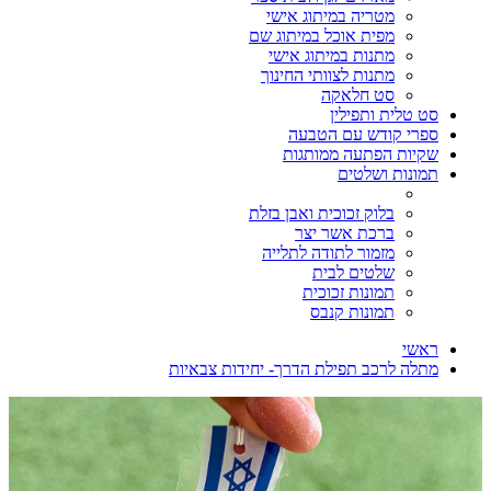
מטריה במיתוג אישי
מפית אוכל במיתוג שם
מתנות במיתוג אישי
מתנות לצוותי החינוך
סט חלאקה
סט טלית ותפילין
ספרי קודש עם הטבעה
שקיות הפתעה ממותגות
תמונות ושלטים
בלוק זכוכית ואבן בזלת
ברכת אשר יצר
מזמור לתודה לתלייה
שלטים לבית
תמונות זכוכית
תמונות קנבס
ראשי
מתלה לרכב תפילת הדרך- יחידות צבאיות