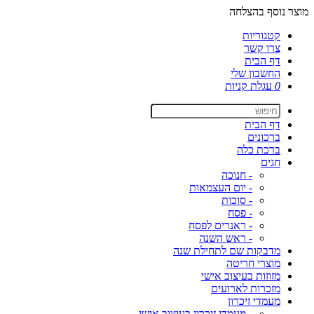
מוצר נוסף בהצלחה
קטגוריות
צרו קשר
דף הבית
החשבון שלי
0
עגלת קניות
דף הבית
ברכונים
ברכת כלה
חגים
- חנוכה
- יום העצמאות
- סוכות
- פסח
- ראנרים לפסח
- ראש השנה
מדבקות שם לתחילת שנה
מוצרי חריטה
מזוזות בעיצוב אישי
מזכרות לארועים
מעמדי זיכרון
- מעמדי זיכרון בעיצוב אישי