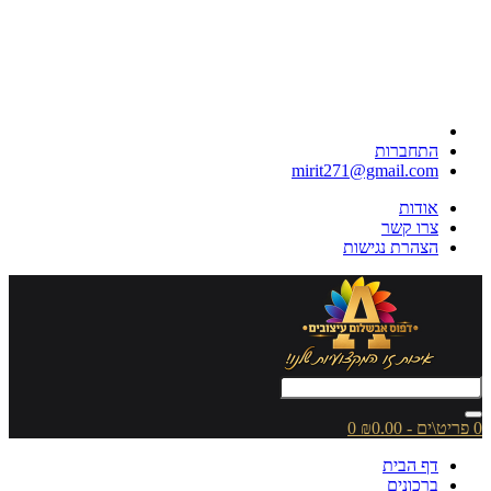
התחברות
mirit271@gmail.com
אודות
צרו קשר
הצהרת נגישות
0 פריט\ים - ₪0.00
0
דף הבית
ברכונים