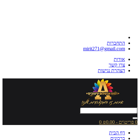
התחברות
mirit271@gmail.com
אודות
צרו קשר
הצהרת נגישות
0 פריט\ים - ₪0.00
0
דף הבית
ברכונים