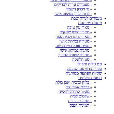
- מעמדים ונרות לצדיקים
- נר זיכרון חשמלי
- נרות זכרון בעיצוב אישי
מעמדים לנרות שבת
מתנות ממותגות
- מארז עין טובה
- מארזי חורף מפנקים
- מארזים לגן ולבית ספר
- מטריה במיתוג אישי
- מפית אוכל במיתוג שם
- מתנות במיתוג אישי
- מתנות לצוותי החינוך
- סט חלאקה
סט טלית ותפילין
ספרי קודש עם הטבעה
שקיות הפתעה ממותגות
תמונות ושלטים
- בלוק זכוכית ואבן בזלת
- ברכת אשר יצר
- מזמור לתודה לתלייה
- שלטים לבית
- תמונות זכוכית
- תמונות קנבס