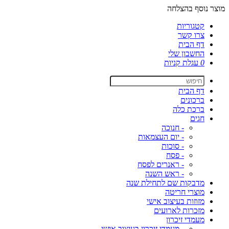
מוצר נוסף בהצלחה
קטגוריות
צרו קשר
דף הבית
החשבון שלי
0
עגלת קניות
דף הבית
ברכונים
ברכת כלה
חגים
- חנוכה
- יום העצמאות
- סוכות
- פסח
- ראנרים לפסח
- ראש השנה
מדבקות שם לתחילת שנה
מוצרי חריטה
מזוזות בעיצוב אישי
מזכרות לארועים
מעמדי זיכרון
- מעמדי זיכרון בעיצוב אישי