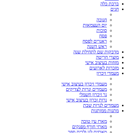
ברכת כלה
חגים
חנוכה
יום העצמאות
סוכות
פסח
ראנרים לפסח
ראש השנה
מדבקות שם לתחילת שנה
מוצרי חריטה
מזוזות בעיצוב אישי
מזכרות לארועים
מעמדי זיכרון
מעמדי זיכרון בעיצוב אישי
מעמדים ונרות לצדיקים
נר זיכרון חשמלי
נרות זכרון בעיצוב אישי
מעמדים לנרות שבת
מתנות ממותגות
מארז עין טובה
מארזי חורף מפנקים
מארזים לגן ולבית ספר