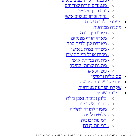
- מעמדים ונרות לצדיקים
- נר זיכרון חשמלי
- נרות זכרון בעיצוב אישי
מעמדים לנרות שבת
מתנות ממותגות
- מארז עין טובה
- מארזי חורף מפנקים
- מארזים לגן ולבית ספר
- מטריה במיתוג אישי
- מפית אוכל במיתוג שם
- מתנות במיתוג אישי
- מתנות לצוותי החינוך
- סט חלאקה
סט טלית ותפילין
ספרי קודש עם הטבעה
שקיות הפתעה ממותגות
תמונות ושלטים
- בלוק זכוכית ואבן בזלת
- ברכת אשר יצר
- מזמור לתודה לתלייה
- שלטים לבית
- תמונות זכוכית
- תמונות קנבס
ברוכים הבאים לאתר הבית של דפוס אבשלום עיצובים,