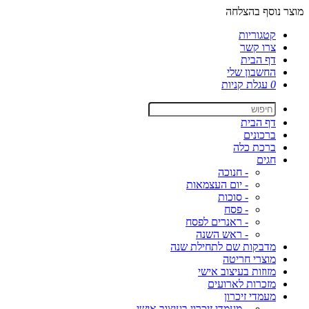
מוצר נוסף בהצלחה
קטגוריות
צרו קשר
דף הבית
החשבון שלי
0
עגלת קניות
דף הבית
ברכונים
ברכת כלה
חגים
- חנוכה
- יום העצמאות
- סוכות
- פסח
- ראנרים לפסח
- ראש השנה
מדבקות שם לתחילת שנה
מוצרי חריטה
מזוזות בעיצוב אישי
מזכרות לארועים
מעמדי זיכרון
- מעמדי זיכרון בעיצוב אישי