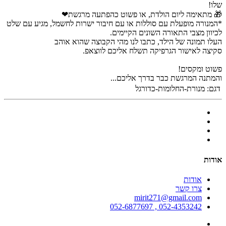
שלו!
🎁 מתאימה ליום הולדת, או פשוט כהפתעה מרגשת❤
*המנורה מופעלת עם סוללות או עם חיבור ישרות לחשמל, מגיע עם שלט
לכיוון מצבי התאורה השונים הקיימים.
העלו תמונה של הילד, כתבו לנו מהי הקבוצה שהוא אוהב
סקיצה לאישור הגרפיקה תשלח אליכם לווצאפ.
פשוט ומקסים!
והמתנה המרגשת כבר בדרך אליכם...
דגם:
מנורת-החלומות-כדורגל
אודות
אודות
צרו קשר
mirit271@gmail.com
052-4353242 , 052-6877697