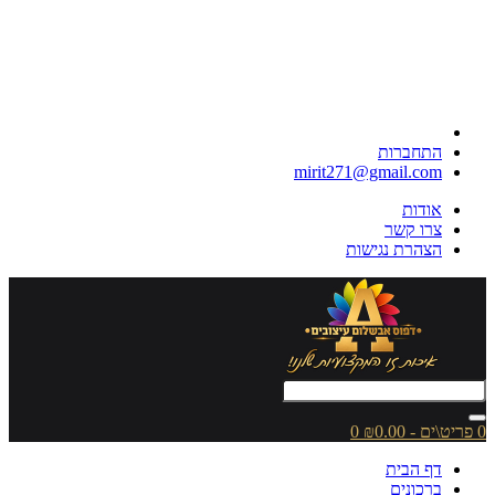
התחברות
mirit271@gmail.com
אודות
צרו קשר
הצהרת נגישות
0 פריט\ים - ₪0.00
0
דף הבית
ברכונים