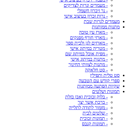
- מעמדים ונרות לצדיקים
- נר זיכרון חשמלי
- נרות זכרון בעיצוב אישי
מעמדים לנרות שבת
מתנות ממותגות
- מארז עין טובה
- מארזי חורף מפנקים
- מארזים לגן ולבית ספר
- מטריה במיתוג אישי
- מפית אוכל במיתוג שם
- מתנות במיתוג אישי
- מתנות לצוותי החינוך
- סט חלאקה
סט טלית ותפילין
ספרי קודש עם הטבעה
שקיות הפתעה ממותגות
תמונות ושלטים
- בלוק זכוכית ואבן בזלת
- ברכת אשר יצר
- מזמור לתודה לתלייה
- שלטים לבית
- תמונות זכוכית
- תמונות קנבס