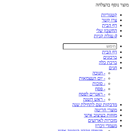
מוצר נוסף בהצלחה
קטגוריות
צרו קשר
דף הבית
החשבון שלי
0
עגלת קניות
דף הבית
ברכונים
ברכת כלה
חגים
- חנוכה
- יום העצמאות
- סוכות
- פסח
- ראנרים לפסח
- ראש השנה
מדבקות שם לתחילת שנה
מוצרי חריטה
מזוזות בעיצוב אישי
מזכרות לארועים
מעמדי זיכרון
- מעמדי זיכרון בעיצוב אישי