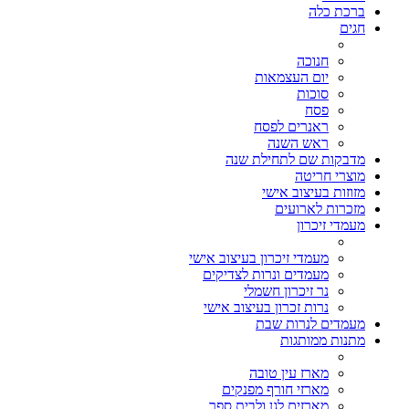
ברכת כלה
חגים
חנוכה
יום העצמאות
סוכות
פסח
ראנרים לפסח
ראש השנה
מדבקות שם לתחילת שנה
מוצרי חריטה
מזוזות בעיצוב אישי
מזכרות לארועים
מעמדי זיכרון
מעמדי זיכרון בעיצוב אישי
מעמדים ונרות לצדיקים
נר זיכרון חשמלי
נרות זכרון בעיצוב אישי
מעמדים לנרות שבת
מתנות ממותגות
מארז עין טובה
מארזי חורף מפנקים
מארזים לגן ולבית ספר