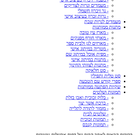
- מעמדים ונרות לצדיקים
- נר זיכרון חשמלי
- נרות זכרון בעיצוב אישי
מעמדים לנרות שבת
מתנות ממותגות
- מארז עין טובה
- מארזי חורף מפנקים
- מארזים לגן ולבית ספר
- מטריה במיתוג אישי
- מפית אוכל במיתוג שם
- מתנות במיתוג אישי
- מתנות לצוותי החינוך
- סט חלאקה
סט טלית ותפילין
ספרי קודש עם הטבעה
שקיות הפתעה ממותגות
תמונות ושלטים
- בלוק זכוכית ואבן בזלת
- ברכת אשר יצר
- מזמור לתודה לתלייה
- שלטים לבית
- תמונות זכוכית
- תמונות קנבס
ברוכים הבאים לאתר הבית של דפוס אבשלום עיצובים,