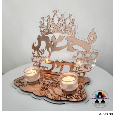
₪230.00