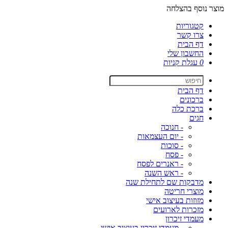
מוצר נוסף בהצלחה
קטגוריות
צרו קשר
דף הבית
החשבון שלי
0
עגלת קניות
דף הבית
ברכונים
ברכת כלה
חגים
- חנוכה
- יום העצמאות
- סוכות
- פסח
- ראנרים לפסח
- ראש השנה
מדבקות שם לתחילת שנה
מוצרי חריטה
מזוזות בעיצוב אישי
מזכרות לארועים
מעמדי זיכרון
- מעמדי זיכרון בעיצוב אישי