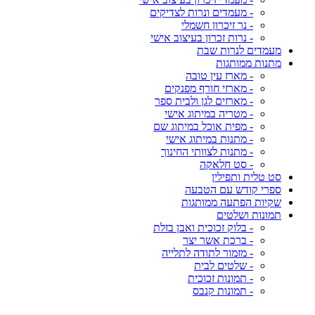
- מעמדים ונרות לצדיקים
- נר זיכרון חשמלי
- נרות זכרון בעיצוב אישי
מעמדים לנרות שבת
מתנות ממותגות
- מארז עין טובה
- מארזי חורף מפנקים
- מארזים לגן ולבית ספר
- מטריה במיתוג אישי
- מפית אוכל במיתוג שם
- מתנות במיתוג אישי
- מתנות לצוותי החינוך
- סט חלאקה
סט טלית ותפילין
ספרי קודש עם הטבעה
שקיות הפתעה ממותגות
תמונות ושלטים
- בלוק זכוכית ואבן בזלת
- ברכת אשר יצר
- מזמור לתודה לתלייה
- שלטים לבית
- תמונות זכוכית
- תמונות קנבס