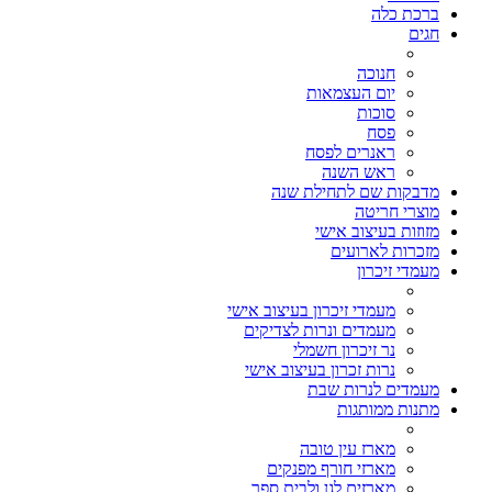
ברכת כלה
חגים
חנוכה
יום העצמאות
סוכות
פסח
ראנרים לפסח
ראש השנה
מדבקות שם לתחילת שנה
מוצרי חריטה
מזוזות בעיצוב אישי
מזכרות לארועים
מעמדי זיכרון
מעמדי זיכרון בעיצוב אישי
מעמדים ונרות לצדיקים
נר זיכרון חשמלי
נרות זכרון בעיצוב אישי
מעמדים לנרות שבת
מתנות ממותגות
מארז עין טובה
מארזי חורף מפנקים
מארזים לגן ולבית ספר