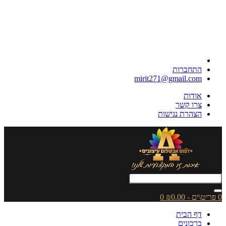
התחברות
mirit271@gmail.com
אודות
צרו קשר
הצהרת נגישות
0 פריט\ים - ₪0.00
0
דף הבית
ברכונים