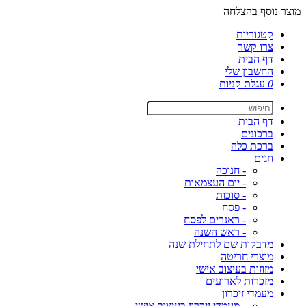
מוצר נוסף בהצלחה
קטגוריות
צרו קשר
דף הבית
החשבון שלי
0
עגלת קניות
דף הבית
ברכונים
ברכת כלה
חגים
- חנוכה
- יום העצמאות
- סוכות
- פסח
- ראנרים לפסח
- ראש השנה
מדבקות שם לתחילת שנה
מוצרי חריטה
מזוזות בעיצוב אישי
מזכרות לארועים
מעמדי זיכרון
- מעמדי זיכרון בעיצוב אישי