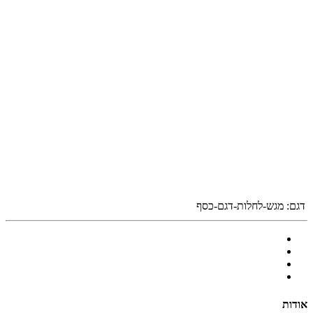
דגם:
מגש-לחלות-דגם-כסף
אודות