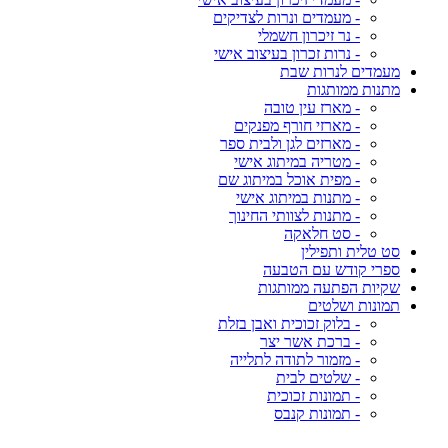
- מעמדים ונרות לצדיקים
- נר זיכרון חשמלי
- נרות זכרון בעיצוב אישי
מעמדים לנרות שבת
מתנות ממותגות
- מארז עין טובה
- מארזי חורף מפנקים
- מארזים לגן ולבית ספר
- מטריה במיתוג אישי
- מפית אוכל במיתוג שם
- מתנות במיתוג אישי
- מתנות לצוותי החינוך
- סט חלאקה
סט טלית ותפילין
ספרי קודש עם הטבעה
שקיות הפתעה ממותגות
תמונות ושלטים
- בלוק זכוכית ואבן בזלת
- ברכת אשר יצר
- מזמור לתודה לתלייה
- שלטים לבית
- תמונות זכוכית
- תמונות קנבס