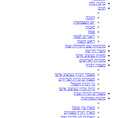
ברכת כלה
חגים
חנוכה
יום העצמאות
סוכות
פסח
ראנרים לפסח
ראש השנה
מדבקות שם לתחילת שנה
מוצרי חריטה
מזוזות בעיצוב אישי
מזכרות לארועים
מעמדי זיכרון
מעמדי זיכרון בעיצוב אישי
מעמדים ונרות לצדיקים
נר זיכרון חשמלי
נרות זכרון בעיצוב אישי
מעמדים לנרות שבת
מתנות ממותגות
מארז עין טובה
מארזי חורף מפנקים
מארזים לגן ולבית ספר