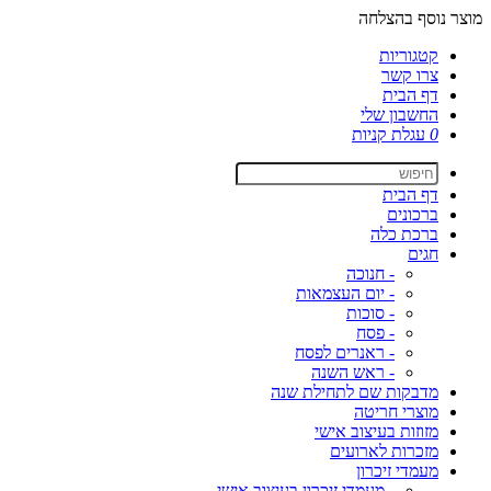
מוצר נוסף בהצלחה
קטגוריות
צרו קשר
דף הבית
החשבון שלי
0
עגלת קניות
דף הבית
ברכונים
ברכת כלה
חגים
- חנוכה
- יום העצמאות
- סוכות
- פסח
- ראנרים לפסח
- ראש השנה
מדבקות שם לתחילת שנה
מוצרי חריטה
מזוזות בעיצוב אישי
מזכרות לארועים
מעמדי זיכרון
- מעמדי זיכרון בעיצוב אישי