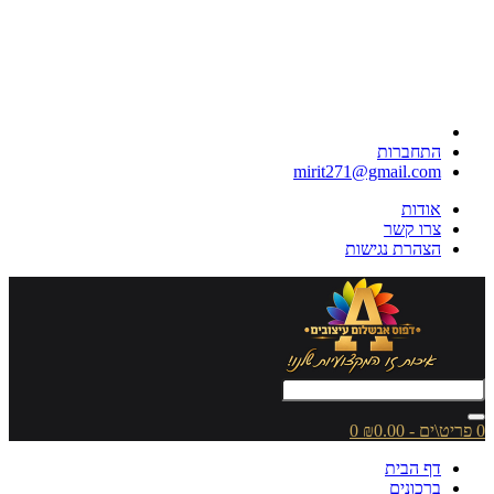
התחברות
mirit271@gmail.com
אודות
צרו קשר
הצהרת נגישות
0 פריט\ים - ₪0.00
0
דף הבית
ברכונים