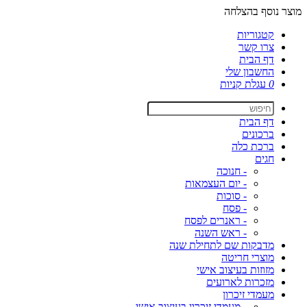
מוצר נוסף בהצלחה
קטגוריות
צרו קשר
דף הבית
החשבון שלי
0
עגלת קניות
דף הבית
ברכונים
ברכת כלה
חגים
- חנוכה
- יום העצמאות
- סוכות
- פסח
- ראנרים לפסח
- ראש השנה
מדבקות שם לתחילת שנה
מוצרי חריטה
מזוזות בעיצוב אישי
מזכרות לארועים
מעמדי זיכרון
- מעמדי זיכרון בעיצוב אישי