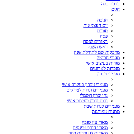
ברכת כלה
חגים
חנוכה
יום העצמאות
סוכות
פסח
ראנרים לפסח
ראש השנה
מדבקות שם לתחילת שנה
מוצרי חריטה
מזוזות בעיצוב אישי
מזכרות לארועים
מעמדי זיכרון
מעמדי זיכרון בעיצוב אישי
מעמדים ונרות לצדיקים
נר זיכרון חשמלי
נרות זכרון בעיצוב אישי
מעמדים לנרות שבת
מתנות ממותגות
מארז עין טובה
מארזי חורף מפנקים
מארזים לגן ולבית ספר