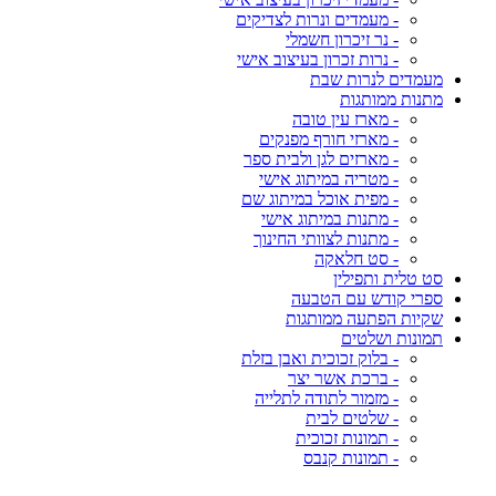
- מעמדים ונרות לצדיקים
- נר זיכרון חשמלי
- נרות זכרון בעיצוב אישי
מעמדים לנרות שבת
מתנות ממותגות
- מארז עין טובה
- מארזי חורף מפנקים
- מארזים לגן ולבית ספר
- מטריה במיתוג אישי
- מפית אוכל במיתוג שם
- מתנות במיתוג אישי
- מתנות לצוותי החינוך
- סט חלאקה
סט טלית ותפילין
ספרי קודש עם הטבעה
שקיות הפתעה ממותגות
תמונות ושלטים
- בלוק זכוכית ואבן בזלת
- ברכת אשר יצר
- מזמור לתודה לתלייה
- שלטים לבית
- תמונות זכוכית
- תמונות קנבס