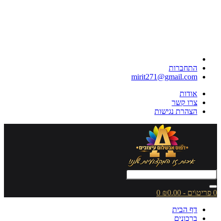
התחברות
mirit271@gmail.com
אודות
צרו קשר
הצהרת נגישות
0 פריט\ים - ₪0.00
0
דף הבית
ברכונים