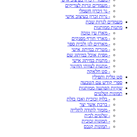
- מעמדים ונרות לצדיקים
- נר זיכרון חשמלי
- נרות זכרון בעיצוב אישי
מעמדים לנרות שבת
מתנות ממותגות
- מארז עין טובה
- מארזי חורף מפנקים
- מארזים לגן ולבית ספר
- מטריה במיתוג אישי
- מפית אוכל במיתוג שם
- מתנות במיתוג אישי
- מתנות לצוותי החינוך
- סט חלאקה
סט טלית ותפילין
ספרי קודש עם הטבעה
שקיות הפתעה ממותגות
תמונות ושלטים
- בלוק זכוכית ואבן בזלת
- ברכת אשר יצר
- מזמור לתודה לתלייה
- שלטים לבית
- תמונות זכוכית
- תמונות קנבס