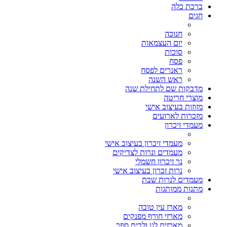
ברכת כלה
חגים
חנוכה
יום העצמאות
סוכות
פסח
ראנרים לפסח
ראש השנה
מדבקות שם לתחילת שנה
מוצרי חריטה
מזוזות בעיצוב אישי
מזכרות לארועים
מעמדי זיכרון
מעמדי זיכרון בעיצוב אישי
מעמדים ונרות לצדיקים
נר זיכרון חשמלי
נרות זכרון בעיצוב אישי
מעמדים לנרות שבת
מתנות ממותגות
מארז עין טובה
מארזי חורף מפנקים
מארזים לגן ולבית ספר