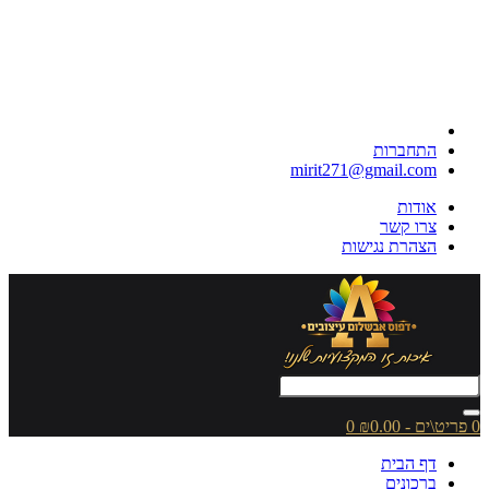
התחברות
mirit271@gmail.com
אודות
צרו קשר
הצהרת נגישות
0 פריט\ים - ₪0.00
0
דף הבית
ברכונים