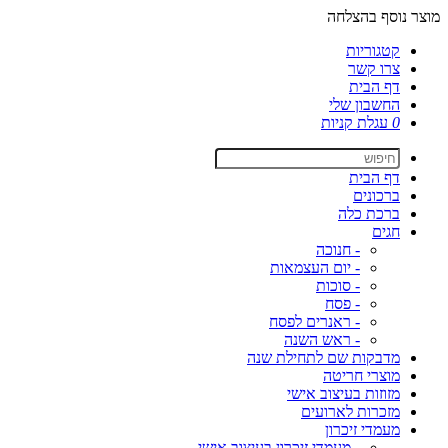
מוצר נוסף בהצלחה
קטגוריות
צרו קשר
דף הבית
החשבון שלי
0
עגלת קניות
דף הבית
ברכונים
ברכת כלה
חגים
- חנוכה
- יום העצמאות
- סוכות
- פסח
- ראנרים לפסח
- ראש השנה
מדבקות שם לתחילת שנה
מוצרי חריטה
מזוזות בעיצוב אישי
מזכרות לארועים
מעמדי זיכרון
- מעמדי זיכרון בעיצוב אישי