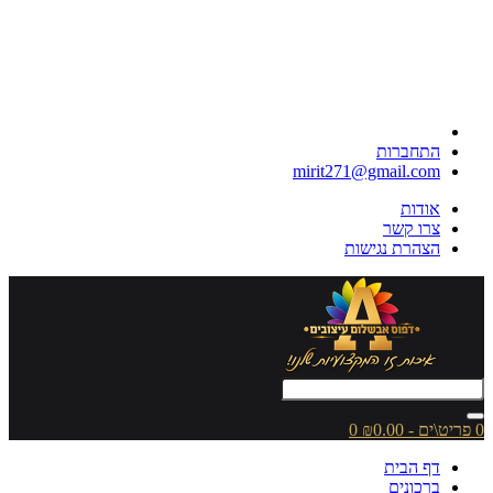
התחברות
mirit271@gmail.com
אודות
צרו קשר
הצהרת נגישות
0 פריט\ים - ₪0.00
0
דף הבית
ברכונים