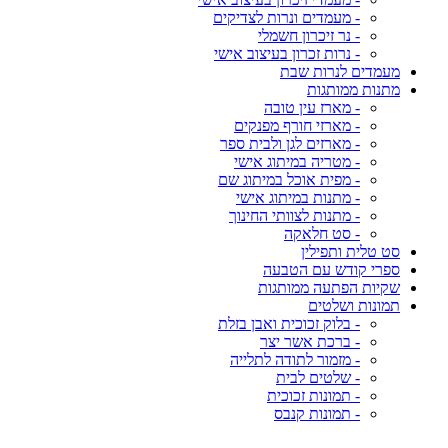
- מעמדים ונרות לצדיקים
- נר זיכרון חשמלי
- נרות זכרון בעיצוב אישי
מעמדים לנרות שבת
מתנות ממותגות
- מארז עין טובה
- מארזי חורף מפנקים
- מארזים לגן ולבית ספר
- מטריה במיתוג אישי
- מפית אוכל במיתוג שם
- מתנות במיתוג אישי
- מתנות לצוותי החינוך
- סט חלאקה
סט טלית ותפילין
ספרי קודש עם הטבעה
שקיות הפתעה ממותגות
תמונות ושלטים
- בלוק זכוכית ואבן בזלת
- ברכת אשר יצר
- מזמור לתודה לתלייה
- שלטים לבית
- תמונות זכוכית
- תמונות קנבס