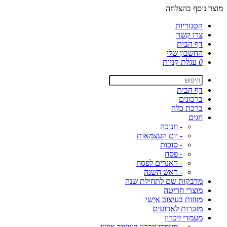
מוצר נוסף בהצלחה
קטגוריות
צרו קשר
דף הבית
החשבון שלי
0
עגלת קניות
דף הבית
ברכונים
ברכת כלה
חגים
- חנוכה
- יום העצמאות
- סוכות
- פסח
- ראנרים לפסח
- ראש השנה
מדבקות שם לתחילת שנה
מוצרי חריטה
מזוזות בעיצוב אישי
מזכרות לארועים
מעמדי זיכרון
- מעמדי זיכרון בעיצוב אישי