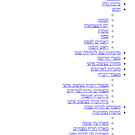
ברכת כלה
חגים
חנוכה
יום העצמאות
סוכות
פסח
ראנרים לפסח
ראש השנה
מדבקות שם לתחילת שנה
מוצרי חריטה
מזוזות בעיצוב אישי
מזכרות לארועים
מעמדי זיכרון
מעמדי זיכרון בעיצוב אישי
מעמדים ונרות לצדיקים
נר זיכרון חשמלי
נרות זכרון בעיצוב אישי
מעמדים לנרות שבת
מתנות ממותגות
מארז עין טובה
מארזי חורף מפנקים
מארזים לגן ולבית ספר