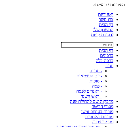
מוצר נוסף בהצלחה
קטגוריות
צרו קשר
דף הבית
החשבון שלי
0
עגלת קניות
דף הבית
ברכונים
ברכת כלה
חגים
- חנוכה
- יום העצמאות
- סוכות
- פסח
- ראנרים לפסח
- ראש השנה
מדבקות שם לתחילת שנה
מוצרי חריטה
מזוזות בעיצוב אישי
מזכרות לארועים
מעמדי זיכרון
- מעמדי זיכרון בעיצוב אישי