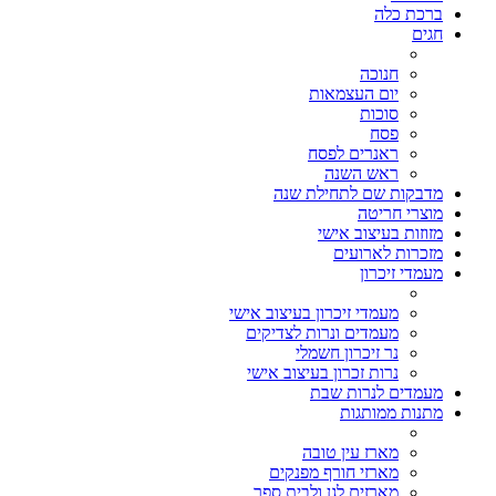
ברכת כלה
חגים
חנוכה
יום העצמאות
סוכות
פסח
ראנרים לפסח
ראש השנה
מדבקות שם לתחילת שנה
מוצרי חריטה
מזוזות בעיצוב אישי
מזכרות לארועים
מעמדי זיכרון
מעמדי זיכרון בעיצוב אישי
מעמדים ונרות לצדיקים
נר זיכרון חשמלי
נרות זכרון בעיצוב אישי
מעמדים לנרות שבת
מתנות ממותגות
מארז עין טובה
מארזי חורף מפנקים
מארזים לגן ולבית ספר