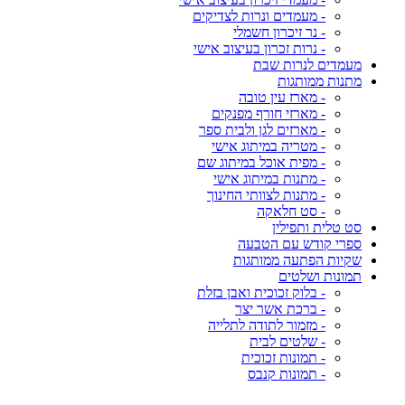
- מעמדים ונרות לצדיקים
- נר זיכרון חשמלי
- נרות זכרון בעיצוב אישי
מעמדים לנרות שבת
מתנות ממותגות
- מארז עין טובה
- מארזי חורף מפנקים
- מארזים לגן ולבית ספר
- מטריה במיתוג אישי
- מפית אוכל במיתוג שם
- מתנות במיתוג אישי
- מתנות לצוותי החינוך
- סט חלאקה
סט טלית ותפילין
ספרי קודש עם הטבעה
שקיות הפתעה ממותגות
תמונות ושלטים
- בלוק זכוכית ואבן בזלת
- ברכת אשר יצר
- מזמור לתודה לתלייה
- שלטים לבית
- תמונות זכוכית
- תמונות קנבס