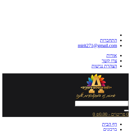
התחברות
mirit271@gmail.com
אודות
צרו קשר
הצהרת נגישות
0 פריט\ים - ₪0.00
0
דף הבית
ברכונים