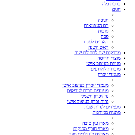
ברכת כלה
חגים
חנוכה
יום העצמאות
סוכות
פסח
ראנרים לפסח
ראש השנה
מדבקות שם לתחילת שנה
מוצרי חריטה
מזוזות בעיצוב אישי
מזכרות לארועים
מעמדי זיכרון
מעמדי זיכרון בעיצוב אישי
מעמדים ונרות לצדיקים
נר זיכרון חשמלי
נרות זכרון בעיצוב אישי
מעמדים לנרות שבת
מתנות ממותגות
מארז עין טובה
מארזי חורף מפנקים
מארזים לגן ולבית ספר