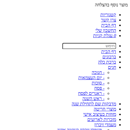
מוצר נוסף בהצלחה
קטגוריות
צרו קשר
דף הבית
החשבון שלי
0
עגלת קניות
דף הבית
ברכונים
ברכת כלה
חגים
- חנוכה
- יום העצמאות
- סוכות
- פסח
- ראנרים לפסח
- ראש השנה
מדבקות שם לתחילת שנה
מוצרי חריטה
מזוזות בעיצוב אישי
מזכרות לארועים
מעמדי זיכרון
- מעמדי זיכרון בעיצוב אישי