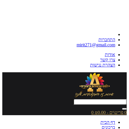
התחברות
mirit271@gmail.com
אודות
צרו קשר
הצהרת נגישות
0 פריט\ים - ₪0.00
0
דף הבית
ברכונים