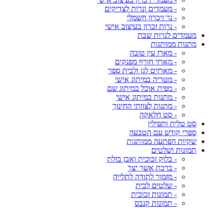
- מעמדים ונרות לצדיקים
- נר זיכרון חשמלי
- נרות זכרון בעיצוב אישי
מעמדים לנרות שבת
מתנות ממותגות
- מארז עין טובה
- מארזי חורף מפנקים
- מארזים לגן ולבית ספר
- מטריה במיתוג אישי
- מפית אוכל במיתוג שם
- מתנות במיתוג אישי
- מתנות לצוותי החינוך
- סט חלאקה
סט טלית ותפילין
ספרי קודש עם הטבעה
שקיות הפתעה ממותגות
תמונות ושלטים
- בלוק זכוכית ואבן בזלת
- ברכת אשר יצר
- מזמור לתודה לתלייה
- שלטים לבית
- תמונות זכוכית
- תמונות קנבס