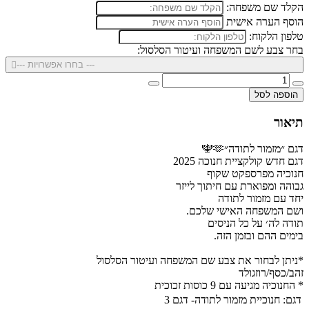
הקלד שם משפחה:
הוסף הערה אישית
טלפון הלקוח:
בחר צבע לשם המשפחה ועיטור הסלסול:
--- בחרו אפשרויות ---
הוספה לסל
תיאור
דגם ״מזמור לתודה״🫶🕎
דגם חדש קולקציית חנוכה 2025
חנוכיה מפרספקט שקוף
גבוהה ומפוארת עם חיתוך לייזר
יחד עם מזמור לתודה
ושם המשפחה האישי שלכם.
תודה לה׳ על כל הניסים
בימים ההם ובזמן הזה.
*ניתן לבחור את צבע שם המשפחה ועיטור הסלסול
זהב/כסף/רוזגולד
* החנוכיה מגיעה עם 9 כוסות זכוכית
דגם:
חנוכיית מזמור לתודה- דגם 3