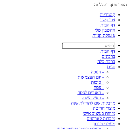
מוצר נוסף בהצלחה
קטגוריות
צרו קשר
דף הבית
החשבון שלי
0
עגלת קניות
דף הבית
ברכונים
ברכת כלה
חגים
- חנוכה
- יום העצמאות
- סוכות
- פסח
- ראנרים לפסח
- ראש השנה
מדבקות שם לתחילת שנה
מוצרי חריטה
מזוזות בעיצוב אישי
מזכרות לארועים
מעמדי זיכרון
- מעמדי זיכרון בעיצוב אישי