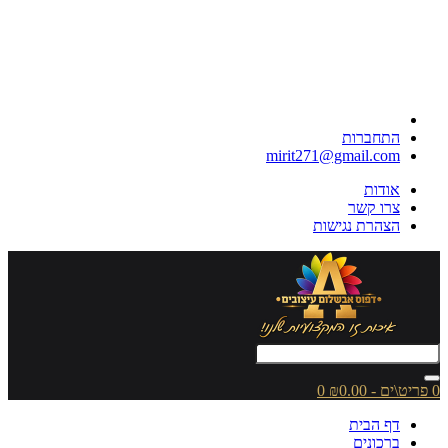
התחברות
mirit271@gmail.com
אודות
צרו קשר
הצהרת נגישות
0 פריט\ים - ₪0.00
0
דף הבית
ברכונים