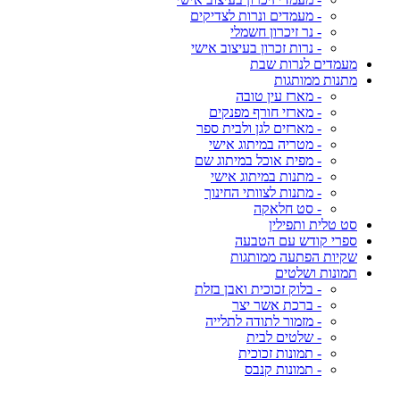
- מעמדים ונרות לצדיקים
- נר זיכרון חשמלי
- נרות זכרון בעיצוב אישי
מעמדים לנרות שבת
מתנות ממותגות
- מארז עין טובה
- מארזי חורף מפנקים
- מארזים לגן ולבית ספר
- מטריה במיתוג אישי
- מפית אוכל במיתוג שם
- מתנות במיתוג אישי
- מתנות לצוותי החינוך
- סט חלאקה
סט טלית ותפילין
ספרי קודש עם הטבעה
שקיות הפתעה ממותגות
תמונות ושלטים
- בלוק זכוכית ואבן בזלת
- ברכת אשר יצר
- מזמור לתודה לתלייה
- שלטים לבית
- תמונות זכוכית
- תמונות קנבס