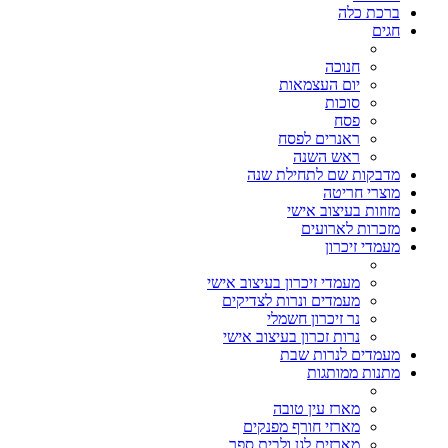
ברכת כלה
חגים
חנוכה
יום העצמאות
סוכות
פסח
ראנרים לפסח
ראש השנה
מדבקות שם לתחילת שנה
מוצרי חריטה
מזוזות בעיצוב אישי
מזכרות לארועים
מעמדי זיכרון
מעמדי זיכרון בעיצוב אישי
מעמדים ונרות לצדיקים
נר זיכרון חשמלי
נרות זכרון בעיצוב אישי
מעמדים לנרות שבת
מתנות ממותגות
מארז עין טובה
מארזי חורף מפנקים
מארזים לגן ולבית ספר