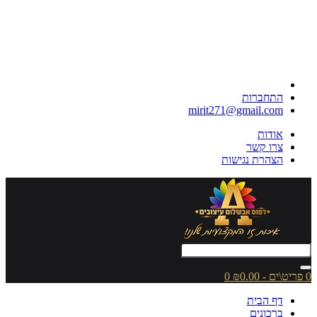
התחברות
mirit271@gmail.com
אודות
צרו קשר
הצהרת נגישות
0 פריט\ים - ₪0.00
0
דף הבית
ברכונים