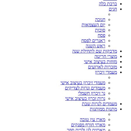
ברכת כלה
חגים
חנוכה
יום העצמאות
סוכות
פסח
ראנרים לפסח
ראש השנה
מדבקות שם לתחילת שנה
מוצרי חריטה
מזוזות בעיצוב אישי
מזכרות לארועים
מעמדי זיכרון
מעמדי זיכרון בעיצוב אישי
מעמדים ונרות לצדיקים
נר זיכרון חשמלי
נרות זכרון בעיצוב אישי
מעמדים לנרות שבת
מתנות ממותגות
מארז עין טובה
מארזי חורף מפנקים
מארזים לגן ולבית ספר