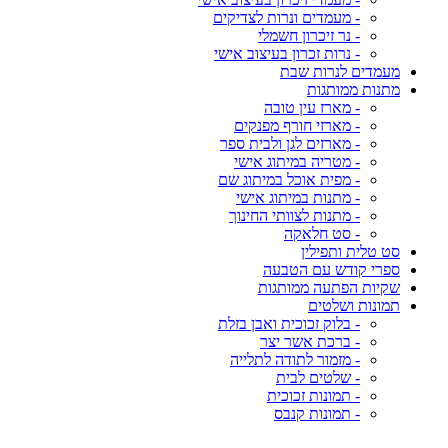
- מעמדים ונרות לצדיקים
- נר זיכרון חשמלי
- נרות זכרון בעיצוב אישי
מעמדים לנרות שבת
מתנות ממותגות
- מארז עין טובה
- מארזי חורף מפנקים
- מארזים לגן ולבית ספר
- מטריה במיתוג אישי
- מפית אוכל במיתוג שם
- מתנות במיתוג אישי
- מתנות לצוותי החינוך
- סט חלאקה
סט טלית ותפילין
ספרי קודש עם הטבעה
שקיות הפתעה ממותגות
תמונות ושלטים
- בלוק זכוכית ואבן בזלת
- ברכת אשר יצר
- מזמור לתודה לתלייה
- שלטים לבית
- תמונות זכוכית
- תמונות קנבס