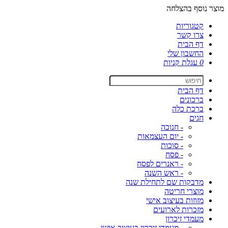
מוצר נוסף בהצלחה
קטגוריות
צרו קשר
דף הבית
החשבון שלי
0
עגלת קניות
דף הבית
ברכונים
ברכת כלה
חגים
- חנוכה
- יום העצמאות
- סוכות
- פסח
- ראנרים לפסח
- ראש השנה
מדבקות שם לתחילת שנה
מוצרי חריטה
מזוזות בעיצוב אישי
מזכרות לארועים
מעמדי זיכרון
- מעמדי זיכרון בעיצוב אישי