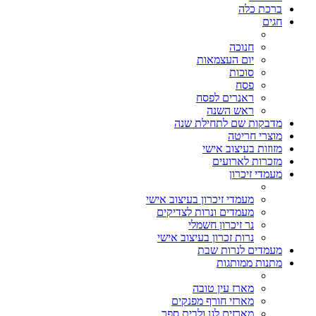
ברכת כלה
חגים
חנוכה
יום העצמאות
סוכות
פסח
ראנרים לפסח
ראש השנה
מדבקות שם לתחילת שנה
מוצרי חריטה
מזוזות בעיצוב אישי
מזכרות לארועים
מעמדי זיכרון
מעמדי זיכרון בעיצוב אישי
מעמדים ונרות לצדיקים
נר זיכרון חשמלי
נרות זכרון בעיצוב אישי
מעמדים לנרות שבת
מתנות ממותגות
מארז עין טובה
מארזי חורף מפנקים
מארזים לגן ולבית ספר