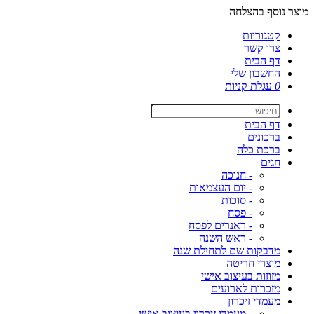
מוצר נוסף בהצלחה
קטגוריות
צרו קשר
דף הבית
החשבון שלי
0
עגלת קניות
דף הבית
ברכונים
ברכת כלה
חגים
- חנוכה
- יום העצמאות
- סוכות
- פסח
- ראנרים לפסח
- ראש השנה
מדבקות שם לתחילת שנה
מוצרי חריטה
מזוזות בעיצוב אישי
מזכרות לארועים
מעמדי זיכרון
- מעמדי זיכרון בעיצוב אישי