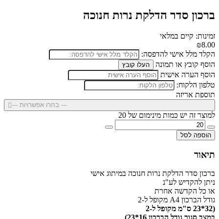
ברכון סדר הדלקת נרות חנוכה
זמינות: קיים במלאי
₪8.00
הקלד מלל אישי להדפסה:
הוסף קובץ או תמונה
העלו קובץ
הוסף הערה אישית
טלפון הלקוח:
תוספת אריזה
--- בחרו אפשרויות ---
למוצר זה יש כמות מינימום של 20
הוספה לסל
תיאור
ברכון סדר הדלקת נרות חנוכה במיתוג אישי
ניתן להקדיש לע"נ
או כל הקדשה אחרת
גודל הברכון A4 מקופל ל-2
(32*23 ס"מ מקופל ל-2
במצב סגור גודל הברכון 16*23)