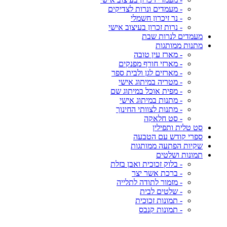
- מעמדים ונרות לצדיקים
- נר זיכרון חשמלי
- נרות זכרון בעיצוב אישי
מעמדים לנרות שבת
מתנות ממותגות
- מארז עין טובה
- מארזי חורף מפנקים
- מארזים לגן ולבית ספר
- מטריה במיתוג אישי
- מפית אוכל במיתוג שם
- מתנות במיתוג אישי
- מתנות לצוותי החינוך
- סט חלאקה
סט טלית ותפילין
ספרי קודש עם הטבעה
שקיות הפתעה ממותגות
תמונות ושלטים
- בלוק זכוכית ואבן בזלת
- ברכת אשר יצר
- מזמור לתודה לתלייה
- שלטים לבית
- תמונות זכוכית
- תמונות קנבס