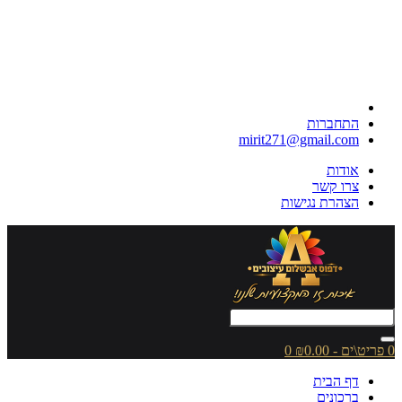
התחברות
mirit271@gmail.com
אודות
צרו קשר
הצהרת נגישות
0 פריט\ים - ₪0.00
0
דף הבית
ברכונים