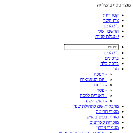
מוצר נוסף בהצלחה
קטגוריות
צרו קשר
דף הבית
החשבון שלי
0
עגלת קניות
דף הבית
ברכונים
ברכת כלה
חגים
- חנוכה
- יום העצמאות
- סוכות
- פסח
- ראנרים לפסח
- ראש השנה
מדבקות שם לתחילת שנה
מוצרי חריטה
מזוזות בעיצוב אישי
מזכרות לארועים
מעמדי זיכרון
- מעמדי זיכרון בעיצוב אישי