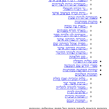
- מעמדים ונרות לצדיקים
- נר זיכרון חשמלי
- נרות זכרון בעיצוב אישי
מעמדים לנרות שבת
מתנות ממותגות
- מארז עין טובה
- מארזי חורף מפנקים
- מארזים לגן ולבית ספר
- מטריה במיתוג אישי
- מפית אוכל במיתוג שם
- מתנות במיתוג אישי
- מתנות לצוותי החינוך
- סט חלאקה
סט טלית ותפילין
ספרי קודש עם הטבעה
שקיות הפתעה ממותגות
תמונות ושלטים
- בלוק זכוכית ואבן בזלת
- ברכת אשר יצר
- מזמור לתודה לתלייה
- שלטים לבית
- תמונות זכוכית
- תמונות קנבס
ברוכים הבאים לאתר הבית של דפוס אבשלום עיצובים,