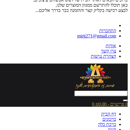
כאן תוכלו להתרשם ממגוון המוצרים שלנו,
לבצע רכישה בקליק קצר וההזמנה כבר בדרך אליכם...
התחברות
mirit271@gmail.com
אודות
צרו קשר
הצהרת נגישות
0 פריט\ים - ₪0.00
0
דף הבית
ברכונים
ברכת כלה
חגים