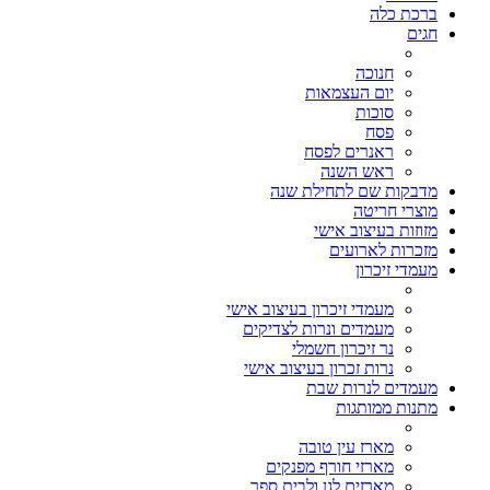
ברכת כלה
חגים
חנוכה
יום העצמאות
סוכות
פסח
ראנרים לפסח
ראש השנה
מדבקות שם לתחילת שנה
מוצרי חריטה
מזוזות בעיצוב אישי
מזכרות לארועים
מעמדי זיכרון
מעמדי זיכרון בעיצוב אישי
מעמדים ונרות לצדיקים
נר זיכרון חשמלי
נרות זכרון בעיצוב אישי
מעמדים לנרות שבת
מתנות ממותגות
מארז עין טובה
מארזי חורף מפנקים
מארזים לגן ולבית ספר