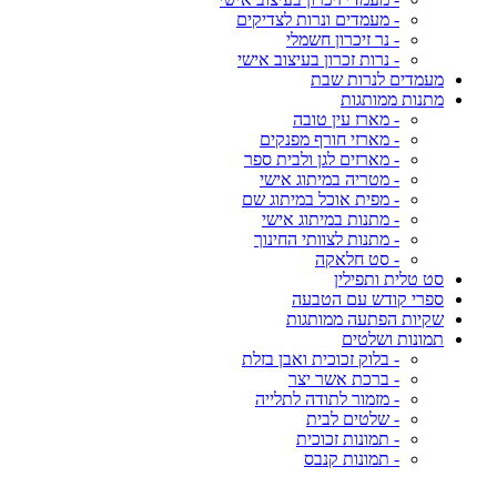
- מעמדים ונרות לצדיקים
- נר זיכרון חשמלי
- נרות זכרון בעיצוב אישי
מעמדים לנרות שבת
מתנות ממותגות
- מארז עין טובה
- מארזי חורף מפנקים
- מארזים לגן ולבית ספר
- מטריה במיתוג אישי
- מפית אוכל במיתוג שם
- מתנות במיתוג אישי
- מתנות לצוותי החינוך
- סט חלאקה
סט טלית ותפילין
ספרי קודש עם הטבעה
שקיות הפתעה ממותגות
תמונות ושלטים
- בלוק זכוכית ואבן בזלת
- ברכת אשר יצר
- מזמור לתודה לתלייה
- שלטים לבית
- תמונות זכוכית
- תמונות קנבס