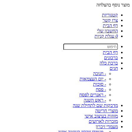
מוצר נוסף בהצלחה
קטגוריות
צרו קשר
דף הבית
החשבון שלי
0
עגלת קניות
דף הבית
ברכונים
ברכת כלה
חגים
- חנוכה
- יום העצמאות
- סוכות
- פסח
- ראנרים לפסח
- ראש השנה
מדבקות שם לתחילת שנה
מוצרי חריטה
מזוזות בעיצוב אישי
מזכרות לארועים
מעמדי זיכרון
- מעמדי זיכרון בעיצוב אישי