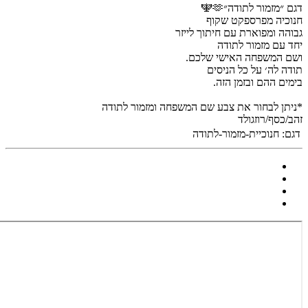
דגם ״מזמור לתודה״🫶🕎
חנוכיה מפרספקט שקוף
גבוהה ומפוארת עם חיתוך לייזר
יחד עם מזמור לתודה
ושם המשפחה האישי שלכם.
תודה לה׳ על כל הניסים
בימים ההם ובזמן הזה.
*ניתן לבחור את צבע שם המשפחה ומזמור לתודה
זהב/כסף/רוזגולד
דגם:
חנוכיית-מזמור-לתודה