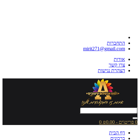
התחברות
mirit271@gmail.com
אודות
צרו קשר
הצהרת נגישות
0 פריט\ים - ₪0.00
0
דף הבית
ברכונים