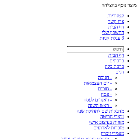
מוצר נוסף בהצלחה
קטגוריות
צרו קשר
דף הבית
החשבון שלי
0
עגלת קניות
דף הבית
ברכונים
ברכת כלה
חגים
- חנוכה
- יום העצמאות
- סוכות
- פסח
- ראנרים לפסח
- ראש השנה
מדבקות שם לתחילת שנה
מוצרי חריטה
מזוזות בעיצוב אישי
מזכרות לארועים
מעמדי זיכרון
- מעמדי זיכרון בעיצוב אישי