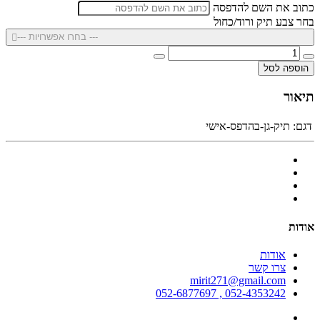
כתוב את השם להדפסה
בחר צבע תיק ורוד/כחול
--- בחרו אפשרויות ---
הוספה לסל
תיאור
דגם:
תיק-גן-בהדפס-אישי
אודות
אודות
צרו קשר
mirit271@gmail.com
052-4353242 , 052-6877697