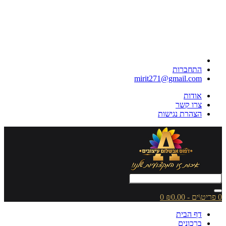
התחברות
mirit271@gmail.com
אודות
צרו קשר
הצהרת נגישות
0 פריט\ים - ₪0.00
0
דף הבית
ברכונים