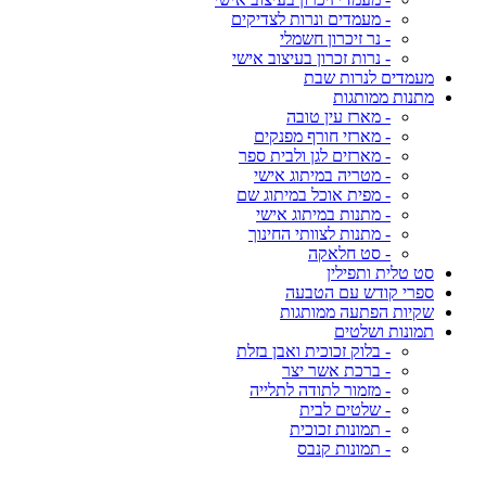
- מעמדים ונרות לצדיקים
- נר זיכרון חשמלי
- נרות זכרון בעיצוב אישי
מעמדים לנרות שבת
מתנות ממותגות
- מארז עין טובה
- מארזי חורף מפנקים
- מארזים לגן ולבית ספר
- מטריה במיתוג אישי
- מפית אוכל במיתוג שם
- מתנות במיתוג אישי
- מתנות לצוותי החינוך
- סט חלאקה
סט טלית ותפילין
ספרי קודש עם הטבעה
שקיות הפתעה ממותגות
תמונות ושלטים
- בלוק זכוכית ואבן בזלת
- ברכת אשר יצר
- מזמור לתודה לתלייה
- שלטים לבית
- תמונות זכוכית
- תמונות קנבס