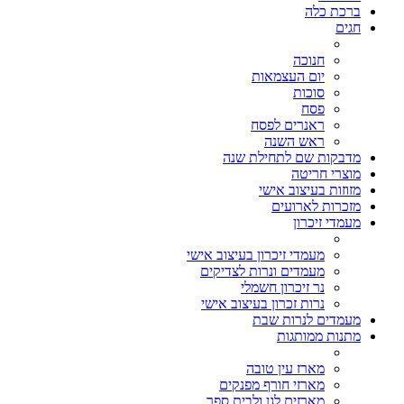
ברכת כלה
חגים
חנוכה
יום העצמאות
סוכות
פסח
ראנרים לפסח
ראש השנה
מדבקות שם לתחילת שנה
מוצרי חריטה
מזוזות בעיצוב אישי
מזכרות לארועים
מעמדי זיכרון
מעמדי זיכרון בעיצוב אישי
מעמדים ונרות לצדיקים
נר זיכרון חשמלי
נרות זכרון בעיצוב אישי
מעמדים לנרות שבת
מתנות ממותגות
מארז עין טובה
מארזי חורף מפנקים
מארזים לגן ולבית ספר