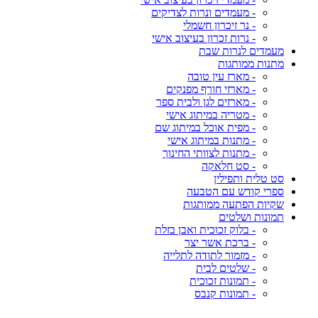
- מעמדים ונרות לצדיקים
- נר זיכרון חשמלי
- נרות זכרון בעיצוב אישי
מעמדים לנרות שבת
מתנות ממותגות
- מארז עין טובה
- מארזי חורף מפנקים
- מארזים לגן ולבית ספר
- מטריה במיתוג אישי
- מפית אוכל במיתוג שם
- מתנות במיתוג אישי
- מתנות לצוותי החינוך
- סט חלאקה
סט טלית ותפילין
ספרי קודש עם הטבעה
שקיות הפתעה ממותגות
תמונות ושלטים
- בלוק זכוכית ואבן בזלת
- ברכת אשר יצר
- מזמור לתודה לתלייה
- שלטים לבית
- תמונות זכוכית
- תמונות קנבס