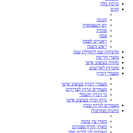
ברכת כלה
חגים
חנוכה
יום העצמאות
סוכות
פסח
ראנרים לפסח
ראש השנה
מדבקות שם לתחילת שנה
מוצרי חריטה
מזוזות בעיצוב אישי
מזכרות לארועים
מעמדי זיכרון
מעמדי זיכרון בעיצוב אישי
מעמדים ונרות לצדיקים
נר זיכרון חשמלי
נרות זכרון בעיצוב אישי
מעמדים לנרות שבת
מתנות ממותגות
מארז עין טובה
מארזי חורף מפנקים
מארזים לגן ולבית ספר