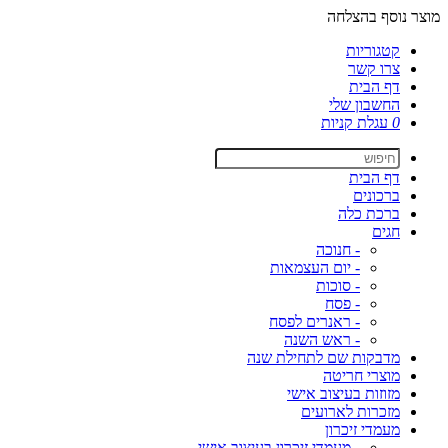
מוצר נוסף בהצלחה
קטגוריות
צרו קשר
דף הבית
החשבון שלי
0
עגלת קניות
דף הבית
ברכונים
ברכת כלה
חגים
- חנוכה
- יום העצמאות
- סוכות
- פסח
- ראנרים לפסח
- ראש השנה
מדבקות שם לתחילת שנה
מוצרי חריטה
מזוזות בעיצוב אישי
מזכרות לארועים
מעמדי זיכרון
- מעמדי זיכרון בעיצוב אישי