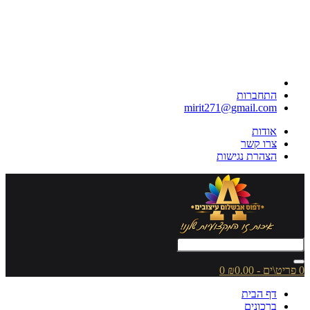
התחברות
mirit271@gmail.com
אודות
צרו קשר
הצהרת נגישות
0 פריט\ים - ₪0.00
0
דף הבית
ברכונים