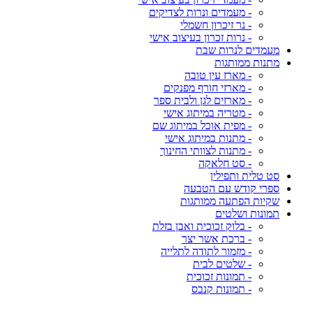
- מעמדים ונרות לצדיקים
- נר זיכרון חשמלי
- נרות זכרון בעיצוב אישי
מעמדים לנרות שבת
מתנות ממותגות
- מארז עין טובה
- מארזי חורף מפנקים
- מארזים לגן ולבית ספר
- מטריה במיתוג אישי
- מפית אוכל במיתוג שם
- מתנות במיתוג אישי
- מתנות לצוותי החינוך
- סט חלאקה
סט טלית ותפילין
ספרי קודש עם הטבעה
שקיות הפתעה ממותגות
תמונות ושלטים
- בלוק זכוכית ואבן בזלת
- ברכת אשר יצר
- מזמור לתודה לתלייה
- שלטים לבית
- תמונות זכוכית
- תמונות קנבס