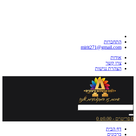
התחברות
mirit271@gmail.com
אודות
צרו קשר
הצהרת נגישות
0 פריט\ים - ₪0.00
0
דף הבית
ברכונים