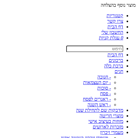
מוצר נוסף בהצלחה
קטגוריות
צרו קשר
דף הבית
החשבון שלי
0
עגלת קניות
דף הבית
ברכונים
ברכת כלה
חגים
- חנוכה
- יום העצמאות
- סוכות
- פסח
- ראנרים לפסח
- ראש השנה
מדבקות שם לתחילת שנה
מוצרי חריטה
מזוזות בעיצוב אישי
מזכרות לארועים
מעמדי זיכרון
- מעמדי זיכרון בעיצוב אישי