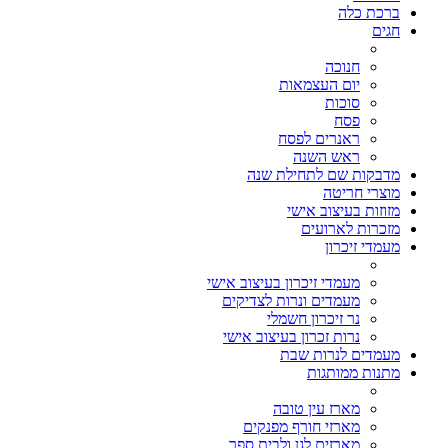
ברכת כלה
חגים
חנוכה
יום העצמאות
סוכות
פסח
ראנרים לפסח
ראש השנה
מדבקות שם לתחילת שנה
מוצרי חריטה
מזוזות בעיצוב אישי
מזכרות לארועים
מעמדי זיכרון
מעמדי זיכרון בעיצוב אישי
מעמדים ונרות לצדיקים
נר זיכרון חשמלי
נרות זכרון בעיצוב אישי
מעמדים לנרות שבת
מתנות ממותגות
מארז עין טובה
מארזי חורף מפנקים
מארזים לגן ולבית ספר