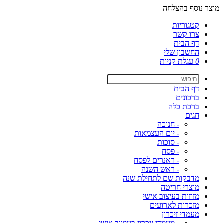
מוצר נוסף בהצלחה
קטגוריות
צרו קשר
דף הבית
החשבון שלי
0
עגלת קניות
דף הבית
ברכונים
ברכת כלה
חגים
- חנוכה
- יום העצמאות
- סוכות
- פסח
- ראנרים לפסח
- ראש השנה
מדבקות שם לתחילת שנה
מוצרי חריטה
מזוזות בעיצוב אישי
מזכרות לארועים
מעמדי זיכרון
- מעמדי זיכרון בעיצוב אישי