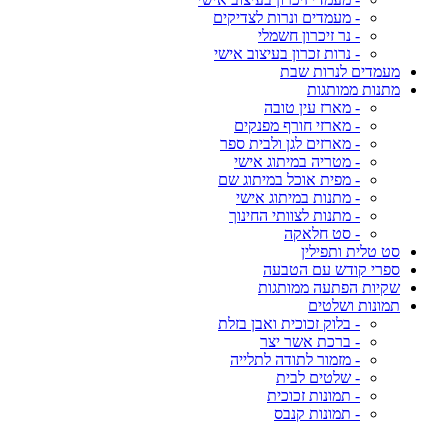
- מעמדים ונרות לצדיקים
- נר זיכרון חשמלי
- נרות זכרון בעיצוב אישי
מעמדים לנרות שבת
מתנות ממותגות
- מארז עין טובה
- מארזי חורף מפנקים
- מארזים לגן ולבית ספר
- מטריה במיתוג אישי
- מפית אוכל במיתוג שם
- מתנות במיתוג אישי
- מתנות לצוותי החינוך
- סט חלאקה
סט טלית ותפילין
ספרי קודש עם הטבעה
שקיות הפתעה ממותגות
תמונות ושלטים
- בלוק זכוכית ואבן בזלת
- ברכת אשר יצר
- מזמור לתודה לתלייה
- שלטים לבית
- תמונות זכוכית
- תמונות קנבס