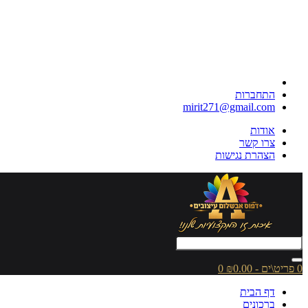
התחברות
mirit271@gmail.com
אודות
צרו קשר
הצהרת נגישות
0 פריט\ים - ₪0.00
0
דף הבית
ברכונים