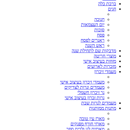
ברכת כלה
חגים
חנוכה
יום העצמאות
סוכות
פסח
ראנרים לפסח
ראש השנה
מדבקות שם לתחילת שנה
מוצרי חריטה
מזוזות בעיצוב אישי
מזכרות לארועים
מעמדי זיכרון
מעמדי זיכרון בעיצוב אישי
מעמדים ונרות לצדיקים
נר זיכרון חשמלי
נרות זכרון בעיצוב אישי
מעמדים לנרות שבת
מתנות ממותגות
מארז עין טובה
מארזי חורף מפנקים
מארזים לגן ולבית ספר