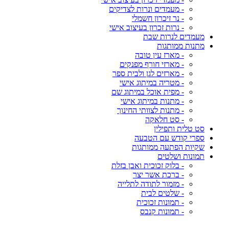
- מעמדים ונרות לצדיקים
- נר זיכרון חשמלי
- נרות זכרון בעיצוב אישי
מעמדים לנרות שבת
מתנות ממותגות
- מארז עין טובה
- מארזי חורף מפנקים
- מארזים לגן ולבית ספר
- מטריה במיתוג אישי
- מפית אוכל במיתוג שם
- מתנות במיתוג אישי
- מתנות לצוותי החינוך
- סט חלאקה
סט טלית ותפילין
ספרי קודש עם הטבעה
שקיות הפתעה ממותגות
תמונות ושלטים
- בלוק זכוכית ואבן בזלת
- ברכת אשר יצר
- מזמור לתודה לתלייה
- שלטים לבית
- תמונות זכוכית
- תמונות קנבס