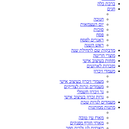
ברכת כלה
חגים
חנוכה
יום העצמאות
סוכות
פסח
ראנרים לפסח
ראש השנה
מדבקות שם לתחילת שנה
מוצרי חריטה
מזוזות בעיצוב אישי
מזכרות לארועים
מעמדי זיכרון
מעמדי זיכרון בעיצוב אישי
מעמדים ונרות לצדיקים
נר זיכרון חשמלי
נרות זכרון בעיצוב אישי
מעמדים לנרות שבת
מתנות ממותגות
מארז עין טובה
מארזי חורף מפנקים
מארזים לגן ולבית ספר