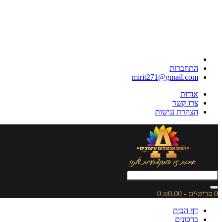
התחברות
mirit271@gmail.com
אודות
צרו קשר
הצהרת נגישות
0 פריט\ים - ₪0.00
0
דף הבית
ברכונים