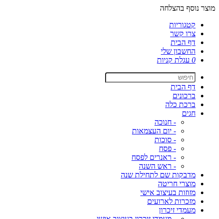
מוצר נוסף בהצלחה
קטגוריות
צרו קשר
דף הבית
החשבון שלי
0
עגלת קניות
דף הבית
ברכונים
ברכת כלה
חגים
- חנוכה
- יום העצמאות
- סוכות
- פסח
- ראנרים לפסח
- ראש השנה
מדבקות שם לתחילת שנה
מוצרי חריטה
מזוזות בעיצוב אישי
מזכרות לארועים
מעמדי זיכרון
- מעמדי זיכרון בעיצוב אישי