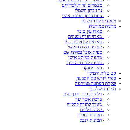
- מעמדים ונרות לצדיקים
- נר זיכרון חשמלי
- נרות זכרון בעיצוב אישי
מעמדים לנרות שבת
מתנות ממותגות
- מארז עין טובה
- מארזי חורף מפנקים
- מארזים לגן ולבית ספר
- מטריה במיתוג אישי
- מפית אוכל במיתוג שם
- מתנות במיתוג אישי
- מתנות לצוותי החינוך
- סט חלאקה
סט טלית ותפילין
ספרי קודש עם הטבעה
שקיות הפתעה ממותגות
תמונות ושלטים
- בלוק זכוכית ואבן בזלת
- ברכת אשר יצר
- מזמור לתודה לתלייה
- שלטים לבית
- תמונות זכוכית
- תמונות קנבס