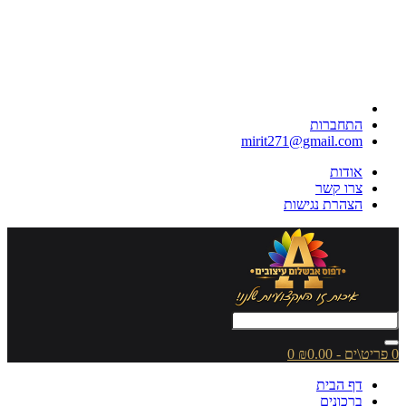
התחברות
mirit271@gmail.com
אודות
צרו קשר
הצהרת נגישות
0 פריט\ים - ₪0.00
0
דף הבית
ברכונים