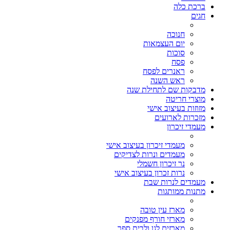
ברכת כלה
חגים
חנוכה
יום העצמאות
סוכות
פסח
ראנרים לפסח
ראש השנה
מדבקות שם לתחילת שנה
מוצרי חריטה
מזוזות בעיצוב אישי
מזכרות לארועים
מעמדי זיכרון
מעמדי זיכרון בעיצוב אישי
מעמדים ונרות לצדיקים
נר זיכרון חשמלי
נרות זכרון בעיצוב אישי
מעמדים לנרות שבת
מתנות ממותגות
מארז עין טובה
מארזי חורף מפנקים
מארזים לגן ולבית ספר