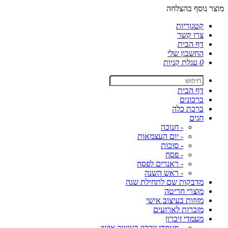
מוצר נוסף בהצלחה
קטגוריות
צרו קשר
דף הבית
החשבון שלי
0
עגלת קניות
דף הבית
ברכונים
ברכת כלה
חגים
- חנוכה
- יום העצמאות
- סוכות
- פסח
- ראנרים לפסח
- ראש השנה
מדבקות שם לתחילת שנה
מוצרי חריטה
מזוזות בעיצוב אישי
מזכרות לארועים
מעמדי זיכרון
- מעמדי זיכרון בעיצוב אישי