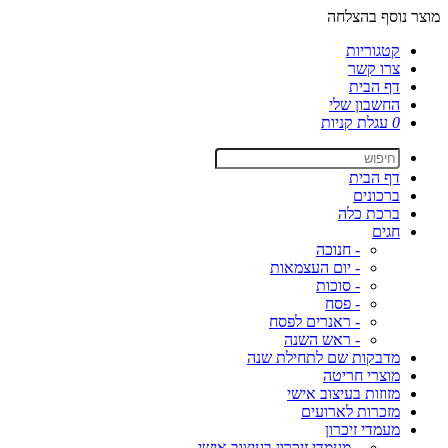
מוצר נוסף בהצלחה
קטגוריות
צרו קשר
דף הבית
החשבון שלי
0
עגלת קניות
דף הבית
ברכונים
ברכת כלה
חגים
- חנוכה
- יום העצמאות
- סוכות
- פסח
- ראנרים לפסח
- ראש השנה
מדבקות שם לתחילת שנה
מוצרי חריטה
מזוזות בעיצוב אישי
מזכרות לארועים
מעמדי זיכרון
- מעמדי זיכרון בעיצוב אישי