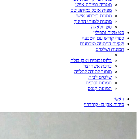
מטריה במיתוג אישי
מפית אוכל במיתוג שם
מתנות במיתוג אישי
מתנות לצוותי החינוך
סט חלאקה
סט טלית ותפילין
ספרי קודש עם הטבעה
שקיות הפתעה ממותגות
תמונות ושלטים
בלוק זכוכית ואבן בזלת
ברכת אשר יצר
מזמור לתודה לתלייה
שלטים לבית
תמונות זכוכית
תמונות קנבס
ראשי
סידור-אבן בז׳ קורדרוי