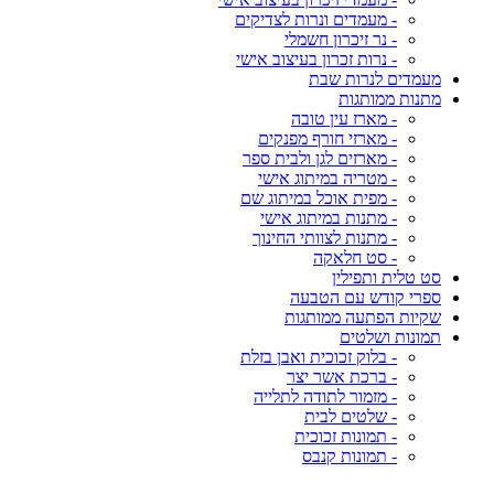
- מעמדים ונרות לצדיקים
- נר זיכרון חשמלי
- נרות זכרון בעיצוב אישי
מעמדים לנרות שבת
מתנות ממותגות
- מארז עין טובה
- מארזי חורף מפנקים
- מארזים לגן ולבית ספר
- מטריה במיתוג אישי
- מפית אוכל במיתוג שם
- מתנות במיתוג אישי
- מתנות לצוותי החינוך
- סט חלאקה
סט טלית ותפילין
ספרי קודש עם הטבעה
שקיות הפתעה ממותגות
תמונות ושלטים
- בלוק זכוכית ואבן בזלת
- ברכת אשר יצר
- מזמור לתודה לתלייה
- שלטים לבית
- תמונות זכוכית
- תמונות קנבס