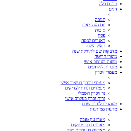
ברכת כלה
חגים
חנוכה
יום העצמאות
סוכות
פסח
ראנרים לפסח
ראש השנה
מדבקות שם לתחילת שנה
מוצרי חריטה
מזוזות בעיצוב אישי
מזכרות לארועים
מעמדי זיכרון
מעמדי זיכרון בעיצוב אישי
מעמדים ונרות לצדיקים
נר זיכרון חשמלי
נרות זכרון בעיצוב אישי
מעמדים לנרות שבת
מתנות ממותגות
מארז עין טובה
מארזי חורף מפנקים
מארזים לגן ולבית ספר