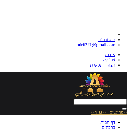
התחברות
mirit271@gmail.com
אודות
צרו קשר
הצהרת נגישות
0 פריט\ים - ₪0.00
0
דף הבית
ברכונים