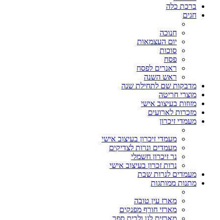
ברכת כלה
חגים
חנוכה
יום העצמאות
סוכות
פסח
ראנרים לפסח
ראש השנה
מדבקות שם לתחילת שנה
מוצרי חריטה
מזוזות בעיצוב אישי
מזכרות לארועים
מעמדי זיכרון
מעמדי זיכרון בעיצוב אישי
מעמדים ונרות לצדיקים
נר זיכרון חשמלי
נרות זכרון בעיצוב אישי
מעמדים לנרות שבת
מתנות ממותגות
מארז עין טובה
מארזי חורף מפנקים
מארזים לגן ולבית ספר