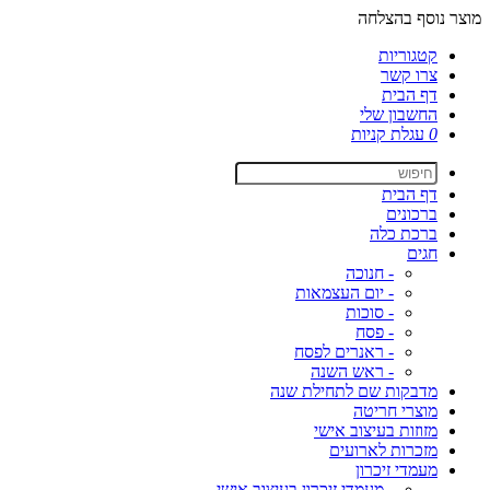
מוצר נוסף בהצלחה
קטגוריות
צרו קשר
דף הבית
החשבון שלי
0
עגלת קניות
דף הבית
ברכונים
ברכת כלה
חגים
- חנוכה
- יום העצמאות
- סוכות
- פסח
- ראנרים לפסח
- ראש השנה
מדבקות שם לתחילת שנה
מוצרי חריטה
מזוזות בעיצוב אישי
מזכרות לארועים
מעמדי זיכרון
- מעמדי זיכרון בעיצוב אישי