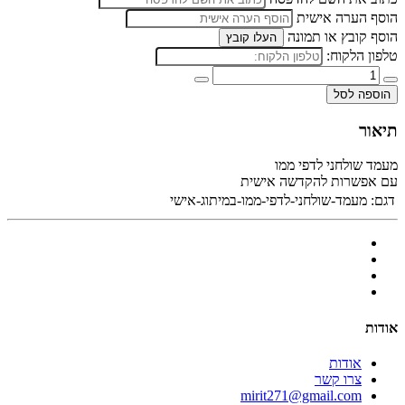
הוסף הערה אישית
הוסף קובץ או תמונה
העלו קובץ
טלפון הלקוח:
הוספה לסל
תיאור
מעמד שולחני לדפי ממו
עם אפשרות להקדשה אישית
דגם:
מעמד-שולחני-לדפי-ממו-במיתוג-אישי
אודות
אודות
צרו קשר
mirit271@gmail.com