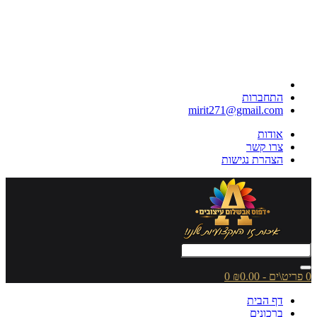
התחברות
mirit271@gmail.com
אודות
צרו קשר
הצהרת נגישות
0 פריט\ים - ₪0.00
0
דף הבית
ברכונים