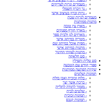
- מעמדים ונרות לצדיקים
- נר זיכרון חשמלי
- נרות זכרון בעיצוב אישי
מעמדים לנרות שבת
מתנות ממותגות
- מארז עין טובה
- מארזי חורף מפנקים
- מארזים לגן ולבית ספר
- מטריה במיתוג אישי
- מפית אוכל במיתוג שם
- מתנות במיתוג אישי
- מתנות לצוותי החינוך
- סט חלאקה
סט טלית ותפילין
ספרי קודש עם הטבעה
שקיות הפתעה ממותגות
תמונות ושלטים
- בלוק זכוכית ואבן בזלת
- ברכת אשר יצר
- מזמור לתודה לתלייה
- שלטים לבית
- תמונות זכוכית
- תמונות קנבס