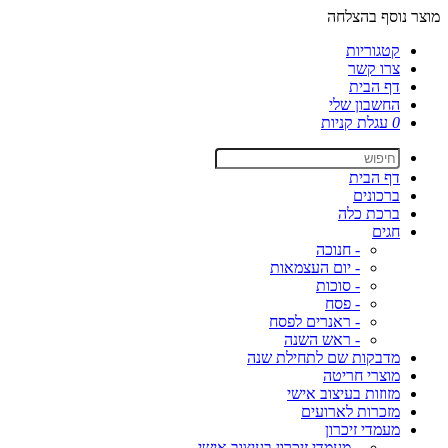
מוצר נוסף בהצלחה
קטגוריות
צרו קשר
דף הבית
החשבון שלי
0
עגלת קניות
דף הבית
ברכונים
ברכת כלה
חגים
- חנוכה
- יום העצמאות
- סוכות
- פסח
- ראנרים לפסח
- ראש השנה
מדבקות שם לתחילת שנה
מוצרי חריטה
מזוזות בעיצוב אישי
מזכרות לארועים
מעמדי זיכרון
- מעמדי זיכרון בעיצוב אישי