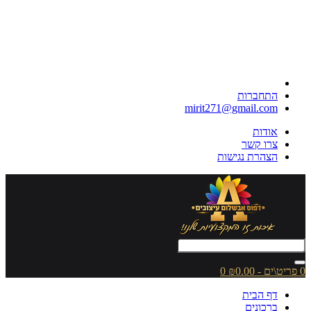
התחברות
mirit271@gmail.com
אודות
צרו קשר
הצהרת נגישות
0 פריט\ים - ₪0.00
0
דף הבית
ברכונים