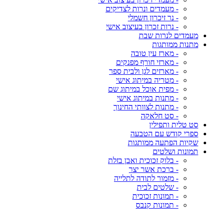
- מעמדים ונרות לצדיקים
- נר זיכרון חשמלי
- נרות זכרון בעיצוב אישי
מעמדים לנרות שבת
מתנות ממותגות
- מארז עין טובה
- מארזי חורף מפנקים
- מארזים לגן ולבית ספר
- מטריה במיתוג אישי
- מפית אוכל במיתוג שם
- מתנות במיתוג אישי
- מתנות לצוותי החינוך
- סט חלאקה
סט טלית ותפילין
ספרי קודש עם הטבעה
שקיות הפתעה ממותגות
תמונות ושלטים
- בלוק זכוכית ואבן בזלת
- ברכת אשר יצר
- מזמור לתודה לתלייה
- שלטים לבית
- תמונות זכוכית
- תמונות קנבס