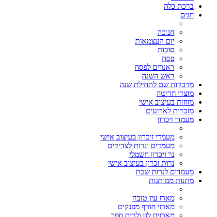
ברכת כלה
חגים
חנוכה
יום העצמאות
סוכות
פסח
ראנרים לפסח
ראש השנה
מדבקות שם לתחילת שנה
מוצרי חריטה
מזוזות בעיצוב אישי
מזכרות לארועים
מעמדי זיכרון
מעמדי זיכרון בעיצוב אישי
מעמדים ונרות לצדיקים
נר זיכרון חשמלי
נרות זכרון בעיצוב אישי
מעמדים לנרות שבת
מתנות ממותגות
מארז עין טובה
מארזי חורף מפנקים
מארזים לגן ולבית ספר