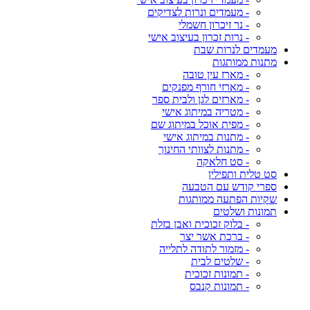
- מעמדים ונרות לצדיקים
- נר זיכרון חשמלי
- נרות זכרון בעיצוב אישי
מעמדים לנרות שבת
מתנות ממותגות
- מארז עין טובה
- מארזי חורף מפנקים
- מארזים לגן ולבית ספר
- מטריה במיתוג אישי
- מפית אוכל במיתוג שם
- מתנות במיתוג אישי
- מתנות לצוותי החינוך
- סט חלאקה
סט טלית ותפילין
ספרי קודש עם הטבעה
שקיות הפתעה ממותגות
תמונות ושלטים
- בלוק זכוכית ואבן בזלת
- ברכת אשר יצר
- מזמור לתודה לתלייה
- שלטים לבית
- תמונות זכוכית
- תמונות קנבס