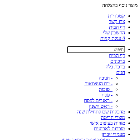
מוצר נוסף בהצלחה
קטגוריות
צרו קשר
דף הבית
החשבון שלי
0
עגלת קניות
דף הבית
ברכונים
ברכת כלה
חגים
- חנוכה
- יום העצמאות
- סוכות
- פסח
- ראנרים לפסח
- ראש השנה
מדבקות שם לתחילת שנה
מוצרי חריטה
מזוזות בעיצוב אישי
מזכרות לארועים
מעמדי זיכרון
- מעמדי זיכרון בעיצוב אישי