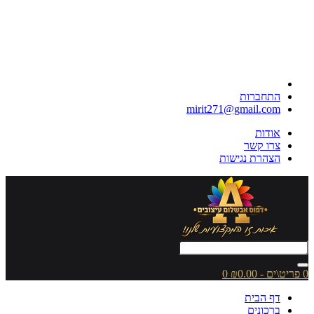
התחברות
mirit271@gmail.com
אודות
צרו קשר
הצהרת נגישות
0 פריט\ים - ₪0.00
0
דף הבית
ברכונים