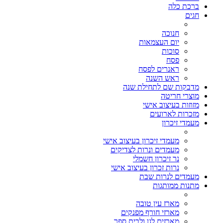
ברכת כלה
חגים
חנוכה
יום העצמאות
סוכות
פסח
ראנרים לפסח
ראש השנה
מדבקות שם לתחילת שנה
מוצרי חריטה
מזוזות בעיצוב אישי
מזכרות לארועים
מעמדי זיכרון
מעמדי זיכרון בעיצוב אישי
מעמדים ונרות לצדיקים
נר זיכרון חשמלי
נרות זכרון בעיצוב אישי
מעמדים לנרות שבת
מתנות ממותגות
מארז עין טובה
מארזי חורף מפנקים
מארזים לגן ולבית ספר