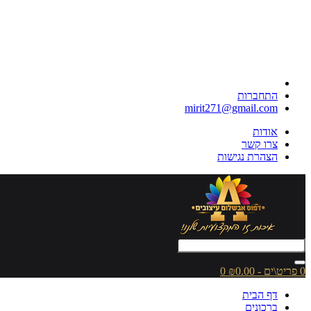
התחברות
mirit271@gmail.com
אודות
צרו קשר
הצהרת נגישות
0 פריט\ים - ₪0.00
0
דף הבית
ברכונים