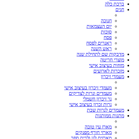
ברכת כלה
חגים
חנוכה
יום העצמאות
סוכות
פסח
ראנרים לפסח
ראש השנה
מדבקות שם לתחילת שנה
מוצרי חריטה
מזוזות בעיצוב אישי
מזכרות לארועים
מעמדי זיכרון
מעמדי זיכרון בעיצוב אישי
מעמדים ונרות לצדיקים
נר זיכרון חשמלי
נרות זכרון בעיצוב אישי
מעמדים לנרות שבת
מתנות ממותגות
מארז עין טובה
מארזי חורף מפנקים
מארזים לגן ולבית ספר