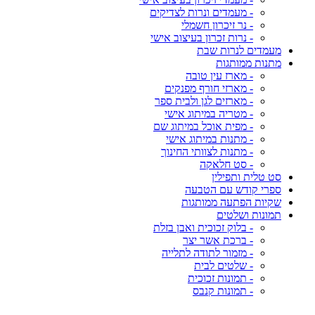
- מעמדים ונרות לצדיקים
- נר זיכרון חשמלי
- נרות זכרון בעיצוב אישי
מעמדים לנרות שבת
מתנות ממותגות
- מארז עין טובה
- מארזי חורף מפנקים
- מארזים לגן ולבית ספר
- מטריה במיתוג אישי
- מפית אוכל במיתוג שם
- מתנות במיתוג אישי
- מתנות לצוותי החינוך
- סט חלאקה
סט טלית ותפילין
ספרי קודש עם הטבעה
שקיות הפתעה ממותגות
תמונות ושלטים
- בלוק זכוכית ואבן בזלת
- ברכת אשר יצר
- מזמור לתודה לתלייה
- שלטים לבית
- תמונות זכוכית
- תמונות קנבס