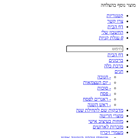
מוצר נוסף בהצלחה
קטגוריות
צרו קשר
דף הבית
החשבון שלי
0
עגלת קניות
דף הבית
ברכונים
ברכת כלה
חגים
- חנוכה
- יום העצמאות
- סוכות
- פסח
- ראנרים לפסח
- ראש השנה
מדבקות שם לתחילת שנה
מוצרי חריטה
מזוזות בעיצוב אישי
מזכרות לארועים
מעמדי זיכרון
- מעמדי זיכרון בעיצוב אישי