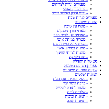
- מעמדים ונרות לצדיקים
- נר זיכרון חשמלי
- נרות זכרון בעיצוב אישי
מעמדים לנרות שבת
מתנות ממותגות
- מארז עין טובה
- מארזי חורף מפנקים
- מארזים לגן ולבית ספר
- מטריה במיתוג אישי
- מפית אוכל במיתוג שם
- מתנות במיתוג אישי
- מתנות לצוותי החינוך
- סט חלאקה
סט טלית ותפילין
ספרי קודש עם הטבעה
שקיות הפתעה ממותגות
תמונות ושלטים
- בלוק זכוכית ואבן בזלת
- ברכת אשר יצר
- מזמור לתודה לתלייה
- שלטים לבית
- תמונות זכוכית
- תמונות קנבס