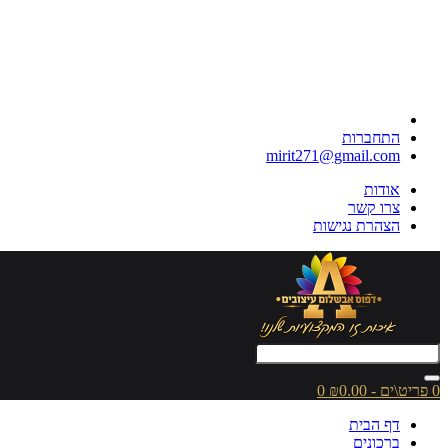
התחברות
mirit271@gmail.com
אודות
צרו קשר
הצהרת נגישות
0 פריט\ים - ₪0.00
0
דף הבית
ברכונים