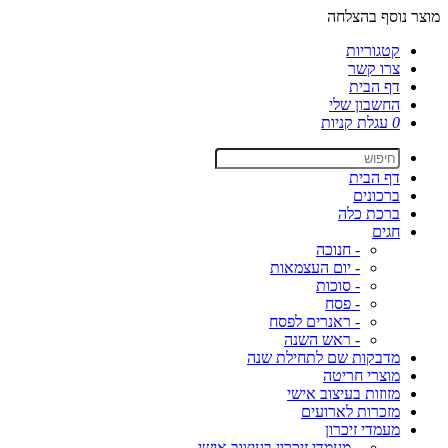
מוצר נוסף בהצלחה
קטגוריות
צרו קשר
דף הבית
החשבון שלי
0
עגלת קניות
דף הבית
ברכונים
ברכת כלה
חגים
- חנוכה
- יום העצמאות
- סוכות
- פסח
- ראנרים לפסח
- ראש השנה
מדבקות שם לתחילת שנה
מוצרי חריטה
מזוזות בעיצוב אישי
מזכרות לארועים
מעמדי זיכרון
- מעמדי זיכרון בעיצוב אישי