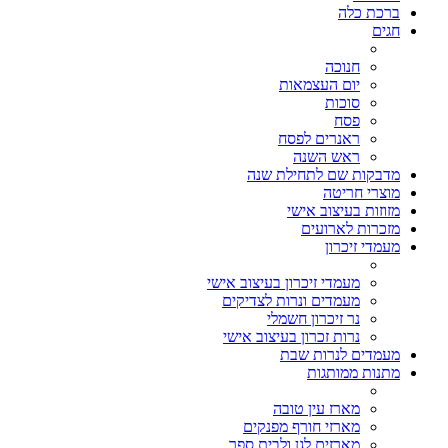
ברכת כלה
חגים
חנוכה
יום העצמאות
סוכות
פסח
ראנרים לפסח
ראש השנה
מדבקות שם לתחילת שנה
מוצרי חריטה
מזוזות בעיצוב אישי
מזכרות לארועים
מעמדי זיכרון
מעמדי זיכרון בעיצוב אישי
מעמדים ונרות לצדיקים
נר זיכרון חשמלי
נרות זכרון בעיצוב אישי
מעמדים לנרות שבת
מתנות ממותגות
מארז עין טובה
מארזי חורף מפנקים
מארזים לגן ולבית ספר