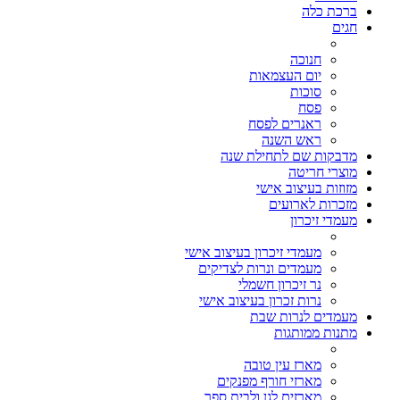
ברכת כלה
חגים
חנוכה
יום העצמאות
סוכות
פסח
ראנרים לפסח
ראש השנה
מדבקות שם לתחילת שנה
מוצרי חריטה
מזוזות בעיצוב אישי
מזכרות לארועים
מעמדי זיכרון
מעמדי זיכרון בעיצוב אישי
מעמדים ונרות לצדיקים
נר זיכרון חשמלי
נרות זכרון בעיצוב אישי
מעמדים לנרות שבת
מתנות ממותגות
מארז עין טובה
מארזי חורף מפנקים
מארזים לגן ולבית ספר