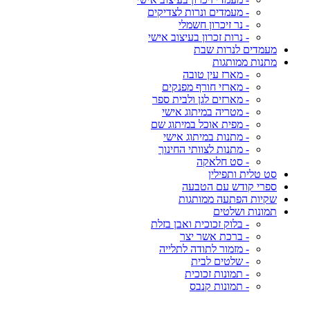
- מעמדים ונרות לצדיקים
- נר זיכרון חשמלי
- נרות זכרון בעיצוב אישי
מעמדים לנרות שבת
מתנות ממותגות
- מארז עין טובה
- מארזי חורף מפנקים
- מארזים לגן ולבית ספר
- מטריה במיתוג אישי
- מפית אוכל במיתוג שם
- מתנות במיתוג אישי
- מתנות לצוותי החינוך
- סט חלאקה
סט טלית ותפילין
ספרי קודש עם הטבעה
שקיות הפתעה ממותגות
תמונות ושלטים
- בלוק זכוכית ואבן בזלת
- ברכת אשר יצר
- מזמור לתודה לתלייה
- שלטים לבית
- תמונות זכוכית
- תמונות קנבס