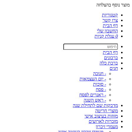
מוצר נוסף בהצלחה
קטגוריות
צרו קשר
דף הבית
החשבון שלי
0
עגלת קניות
דף הבית
ברכונים
ברכת כלה
חגים
- חנוכה
- יום העצמאות
- סוכות
- פסח
- ראנרים לפסח
- ראש השנה
מדבקות שם לתחילת שנה
מוצרי חריטה
מזוזות בעיצוב אישי
מזכרות לארועים
מעמדי זיכרון
- מעמדי זיכרון בעיצוב אישי