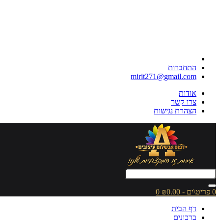
התחברות
mirit271@gmail.com
אודות
צרו קשר
הצהרת נגישות
0 פריט\ים - ₪0.00
0
דף הבית
ברכונים