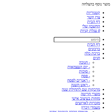
מוצר נוסף בהצלחה
קטגוריות
צרו קשר
דף הבית
החשבון שלי
0
עגלת קניות
דף הבית
ברכונים
ברכת כלה
חגים
- חנוכה
- יום העצמאות
- סוכות
- פסח
- ראנרים לפסח
- ראש השנה
מדבקות שם לתחילת שנה
מוצרי חריטה
מזוזות בעיצוב אישי
מזכרות לארועים
מעמדי זיכרון
- מעמדי זיכרון בעיצוב אישי