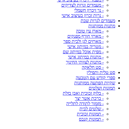
- מעמדים ונרות לצדיקים
- נר זיכרון חשמלי
- נרות זכרון בעיצוב אישי
מעמדים לנרות שבת
מתנות ממותגות
- מארז עין טובה
- מארזי חורף מפנקים
- מארזים לגן ולבית ספר
- מטריה במיתוג אישי
- מפית אוכל במיתוג שם
- מתנות במיתוג אישי
- מתנות לצוותי החינוך
- סט חלאקה
סט טלית ותפילין
ספרי קודש עם הטבעה
שקיות הפתעה ממותגות
תמונות ושלטים
- בלוק זכוכית ואבן בזלת
- ברכת אשר יצר
- מזמור לתודה לתלייה
- שלטים לבית
- תמונות זכוכית
- תמונות קנבס