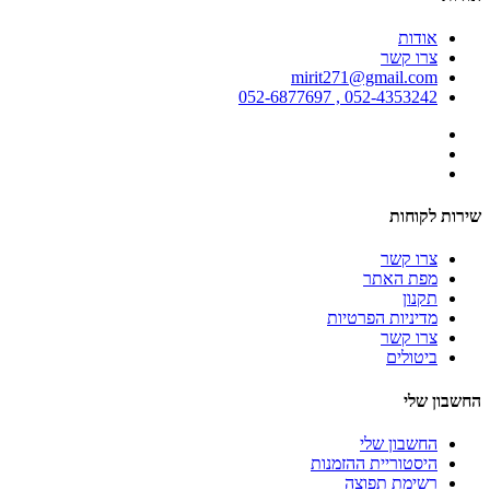
אודות
צרו קשר
mirit271@gmail.com
052-4353242 , 052-6877697
שירות לקוחות
צרו קשר
מפת האתר
תקנון
מדיניות הפרטיות
צרו קשר
ביטולים
החשבון שלי
החשבון שלי
היסטוריית ההזמנות
רשימת תפוצה