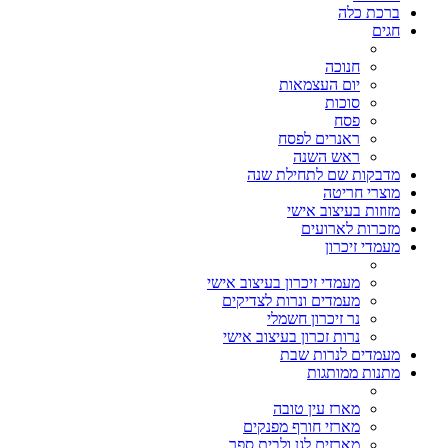
ברכת כלה
חגים
חנוכה
יום העצמאות
סוכות
פסח
ראנרים לפסח
ראש השנה
מדבקות שם לתחילת שנה
מוצרי חריטה
מזוזות בעיצוב אישי
מזכרות לארועים
מעמדי זיכרון
מעמדי זיכרון בעיצוב אישי
מעמדים ונרות לצדיקים
נר זיכרון חשמלי
נרות זכרון בעיצוב אישי
מעמדים לנרות שבת
מתנות ממותגות
מארז עין טובה
מארזי חורף מפנקים
מארזים לגן ולבית ספר