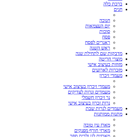
ברכת כלה
חגים
חנוכה
יום העצמאות
סוכות
פסח
ראנרים לפסח
ראש השנה
מדבקות שם לתחילת שנה
מוצרי חריטה
מזוזות בעיצוב אישי
מזכרות לארועים
מעמדי זיכרון
מעמדי זיכרון בעיצוב אישי
מעמדים ונרות לצדיקים
נר זיכרון חשמלי
נרות זכרון בעיצוב אישי
מעמדים לנרות שבת
מתנות ממותגות
מארז עין טובה
מארזי חורף מפנקים
מארזים לגן ולבית ספר