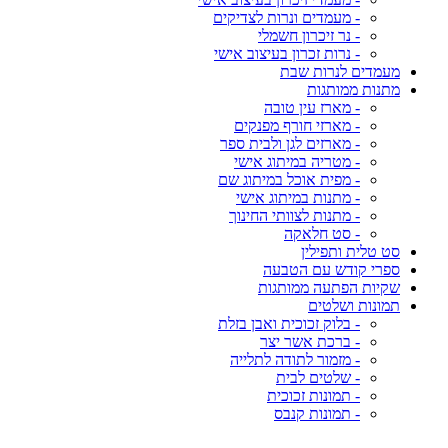
- מעמדים ונרות לצדיקים
- נר זיכרון חשמלי
- נרות זכרון בעיצוב אישי
מעמדים לנרות שבת
מתנות ממותגות
- מארז עין טובה
- מארזי חורף מפנקים
- מארזים לגן ולבית ספר
- מטריה במיתוג אישי
- מפית אוכל במיתוג שם
- מתנות במיתוג אישי
- מתנות לצוותי החינוך
- סט חלאקה
סט טלית ותפילין
ספרי קודש עם הטבעה
שקיות הפתעה ממותגות
תמונות ושלטים
- בלוק זכוכית ואבן בזלת
- ברכת אשר יצר
- מזמור לתודה לתלייה
- שלטים לבית
- תמונות זכוכית
- תמונות קנבס