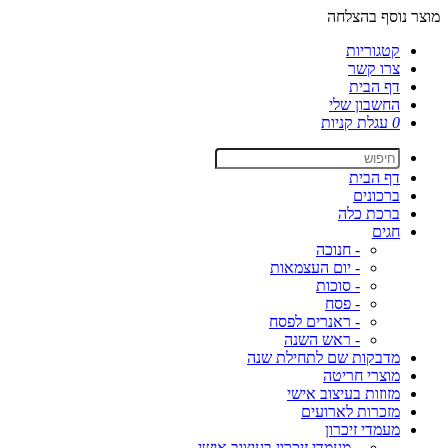
מוצר נוסף בהצלחה
קטגוריות
צרו קשר
דף הבית
החשבון שלי
0
עגלת קניות
דף הבית
ברכונים
ברכת כלה
חגים
- חנוכה
- יום העצמאות
- סוכות
- פסח
- ראנרים לפסח
- ראש השנה
מדבקות שם לתחילת שנה
מוצרי חריטה
מזוזות בעיצוב אישי
מזכרות לארועים
מעמדי זיכרון
- מעמדי זיכרון בעיצוב אישי