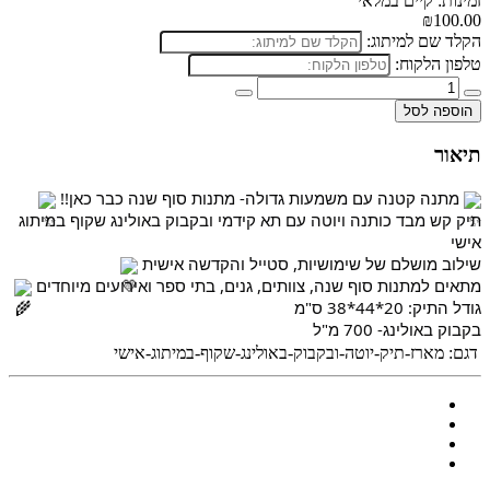
זמינות: קיים במלאי
₪100.00
הקלד שם למיתוג:
טלפון הלקוח:
הוספה לסל
תיאור
 מתנה קטנה עם משמעות גדולה- מתנות סוף שנה כבר כאן!! 
תיק קש מבד כותנה ויוטה עם תא קידמי ובקבוק באולינג שקוף במיתוג 
אישי
שילוב מושלם של שימושיות, סטייל והקדשה אישית 
מתאים למתנות סוף שנה, צוותים, גנים, בתי ספר ואירועים מיוחדים 
גודל התיק: 20*44*38 ס"מ
בקבוק באולינג- 700 מ"ל
דגם:
מארז-תיק-יוטה-ובקבוק-באולינג-שקוף-במיתוג-אישי