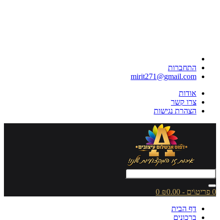
התחברות
mirit271@gmail.com
אודות
צרו קשר
הצהרת נגישות
0 פריט\ים - ₪0.00
0
דף הבית
ברכונים