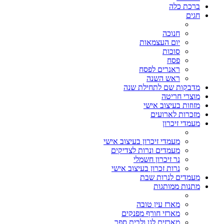
ברכת כלה
חגים
חנוכה
יום העצמאות
סוכות
פסח
ראנרים לפסח
ראש השנה
מדבקות שם לתחילת שנה
מוצרי חריטה
מזוזות בעיצוב אישי
מזכרות לארועים
מעמדי זיכרון
מעמדי זיכרון בעיצוב אישי
מעמדים ונרות לצדיקים
נר זיכרון חשמלי
נרות זכרון בעיצוב אישי
מעמדים לנרות שבת
מתנות ממותגות
מארז עין טובה
מארזי חורף מפנקים
מארזים לגן ולבית ספר