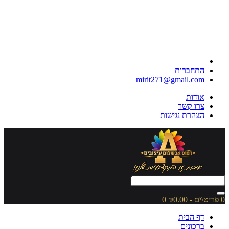
התחברות
mirit271@gmail.com
אודות
צרו קשר
הצהרת נגישות
0 פריט\ים - ₪0.00
0
דף הבית
ברכונים