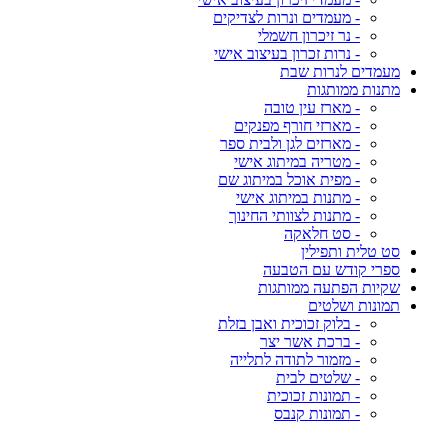
- מעמדים ונרות לצדיקים
- נר זיכרון חשמלי
- נרות זכרון בעיצוב אישי
מעמדים לנרות שבת
מתנות ממותגות
- מארז עין טובה
- מארזי חורף מפנקים
- מארזים לגן ולבית ספר
- מטריה במיתוג אישי
- מפית אוכל במיתוג שם
- מתנות במיתוג אישי
- מתנות לצוותי החינוך
- סט חלאקה
סט טלית ותפילין
ספרי קודש עם הטבעה
שקיות הפתעה ממותגות
תמונות ושלטים
- בלוק זכוכית ואבן בזלת
- ברכת אשר יצר
- מזמור לתודה לתלייה
- שלטים לבית
- תמונות זכוכית
- תמונות קנבס