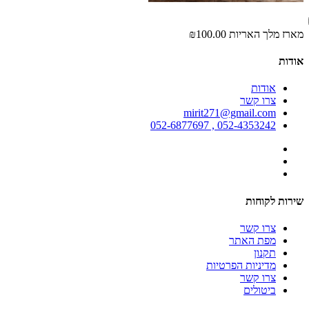
מארז מלך האריות
₪100.00
אודות
אודות
צרו קשר
mirit271@gmail.com
052-4353242 , 052-6877697
שירות לקוחות
צרו קשר
מפת האתר
תקנון
מדיניות הפרטיות
צרו קשר
ביטולים