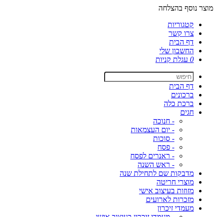
מוצר נוסף בהצלחה
קטגוריות
צרו קשר
דף הבית
החשבון שלי
0
עגלת קניות
דף הבית
ברכונים
ברכת כלה
חגים
- חנוכה
- יום העצמאות
- סוכות
- פסח
- ראנרים לפסח
- ראש השנה
מדבקות שם לתחילת שנה
מוצרי חריטה
מזוזות בעיצוב אישי
מזכרות לארועים
מעמדי זיכרון
- מעמדי זיכרון בעיצוב אישי