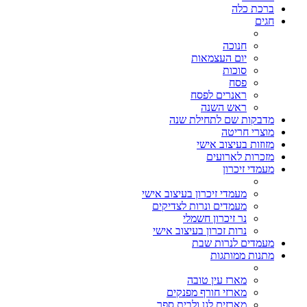
ברכת כלה
חגים
חנוכה
יום העצמאות
סוכות
פסח
ראנרים לפסח
ראש השנה
מדבקות שם לתחילת שנה
מוצרי חריטה
מזוזות בעיצוב אישי
מזכרות לארועים
מעמדי זיכרון
מעמדי זיכרון בעיצוב אישי
מעמדים ונרות לצדיקים
נר זיכרון חשמלי
נרות זכרון בעיצוב אישי
מעמדים לנרות שבת
מתנות ממותגות
מארז עין טובה
מארזי חורף מפנקים
מארזים לגן ולבית ספר