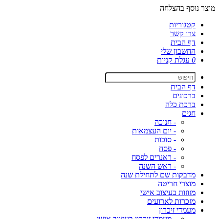
מוצר נוסף בהצלחה
קטגוריות
צרו קשר
דף הבית
החשבון שלי
0
עגלת קניות
דף הבית
ברכונים
ברכת כלה
חגים
- חנוכה
- יום העצמאות
- סוכות
- פסח
- ראנרים לפסח
- ראש השנה
מדבקות שם לתחילת שנה
מוצרי חריטה
מזוזות בעיצוב אישי
מזכרות לארועים
מעמדי זיכרון
- מעמדי זיכרון בעיצוב אישי