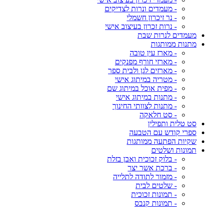
- מעמדים ונרות לצדיקים
- נר זיכרון חשמלי
- נרות זכרון בעיצוב אישי
מעמדים לנרות שבת
מתנות ממותגות
- מארז עין טובה
- מארזי חורף מפנקים
- מארזים לגן ולבית ספר
- מטריה במיתוג אישי
- מפית אוכל במיתוג שם
- מתנות במיתוג אישי
- מתנות לצוותי החינוך
- סט חלאקה
סט טלית ותפילין
ספרי קודש עם הטבעה
שקיות הפתעה ממותגות
תמונות ושלטים
- בלוק זכוכית ואבן בזלת
- ברכת אשר יצר
- מזמור לתודה לתלייה
- שלטים לבית
- תמונות זכוכית
- תמונות קנבס