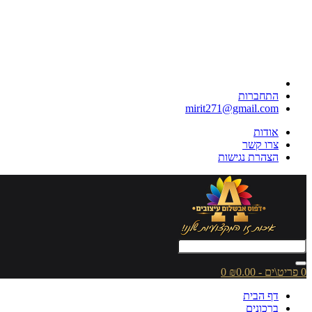
התחברות
mirit271@gmail.com
אודות
צרו קשר
הצהרת נגישות
0 פריט\ים - ₪0.00
0
דף הבית
ברכונים