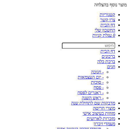
מוצר נוסף בהצלחה
קטגוריות
צרו קשר
דף הבית
החשבון שלי
0
עגלת קניות
דף הבית
ברכונים
ברכת כלה
חגים
- חנוכה
- יום העצמאות
- סוכות
- פסח
- ראנרים לפסח
- ראש השנה
מדבקות שם לתחילת שנה
מוצרי חריטה
מזוזות בעיצוב אישי
מזכרות לארועים
מעמדי זיכרון
- מעמדי זיכרון בעיצוב אישי