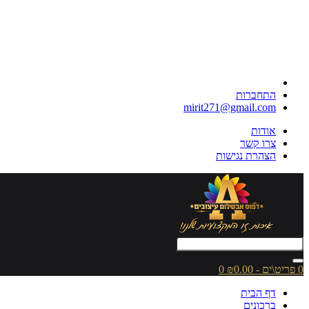
התחברות
mirit271@gmail.com
אודות
צרו קשר
הצהרת נגישות
0 פריט\ים - ₪0.00
0
דף הבית
ברכונים