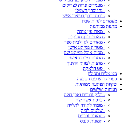
- מעמדים ונרות לצדיקים
- נר זיכרון חשמלי
- נרות זכרון בעיצוב אישי
מעמדים לנרות שבת
מתנות ממותגות
- מארז עין טובה
- מארזי חורף מפנקים
- מארזים לגן ולבית ספר
- מטריה במיתוג אישי
- מפית אוכל במיתוג שם
- מתנות במיתוג אישי
- מתנות לצוותי החינוך
- סט חלאקה
סט טלית ותפילין
ספרי קודש עם הטבעה
שקיות הפתעה ממותגות
תמונות ושלטים
- בלוק זכוכית ואבן בזלת
- ברכת אשר יצר
- מזמור לתודה לתלייה
- שלטים לבית
- תמונות זכוכית
- תמונות קנבס