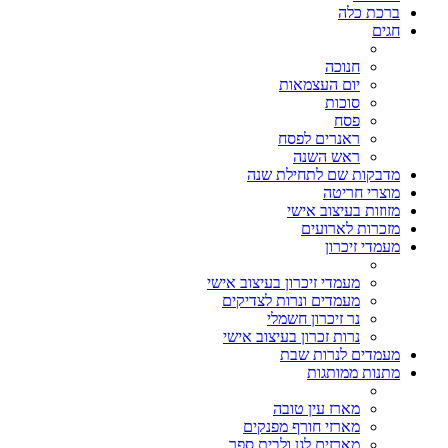
ברכת כלה
חגים
חנוכה
יום העצמאות
סוכות
פסח
ראנרים לפסח
ראש השנה
מדבקות שם לתחילת שנה
מוצרי חריטה
מזוזות בעיצוב אישי
מזכרות לארועים
מעמדי זיכרון
מעמדי זיכרון בעיצוב אישי
מעמדים ונרות לצדיקים
נר זיכרון חשמלי
נרות זכרון בעיצוב אישי
מעמדים לנרות שבת
מתנות ממותגות
מארז עין טובה
מארזי חורף מפנקים
מארזים לגן ולבית ספר