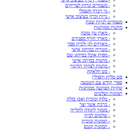
- מעמדים ונרות לצדיקים
- נר זיכרון חשמלי
- נרות זכרון בעיצוב אישי
מעמדים לנרות שבת
מתנות ממותגות
- מארז עין טובה
- מארזי חורף מפנקים
- מארזים לגן ולבית ספר
- מטריה במיתוג אישי
- מפית אוכל במיתוג שם
- מתנות במיתוג אישי
- מתנות לצוותי החינוך
- סט חלאקה
סט טלית ותפילין
ספרי קודש עם הטבעה
שקיות הפתעה ממותגות
תמונות ושלטים
- בלוק זכוכית ואבן בזלת
- ברכת אשר יצר
- מזמור לתודה לתלייה
- שלטים לבית
- תמונות זכוכית
- תמונות קנבס