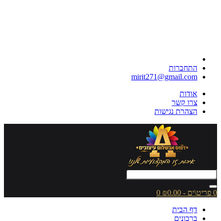
התחברות
mirit271@gmail.com
אודות
צרו קשר
הצהרת נגישות
0 פריט\ים - ₪0.00
0
דף הבית
ברכונים