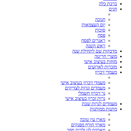
ברכת כלה
חגים
חנוכה
יום העצמאות
סוכות
פסח
ראנרים לפסח
ראש השנה
מדבקות שם לתחילת שנה
מוצרי חריטה
מזוזות בעיצוב אישי
מזכרות לארועים
מעמדי זיכרון
מעמדי זיכרון בעיצוב אישי
מעמדים ונרות לצדיקים
נר זיכרון חשמלי
נרות זכרון בעיצוב אישי
מעמדים לנרות שבת
מתנות ממותגות
מארז עין טובה
מארזי חורף מפנקים
מארזים לגן ולבית ספר