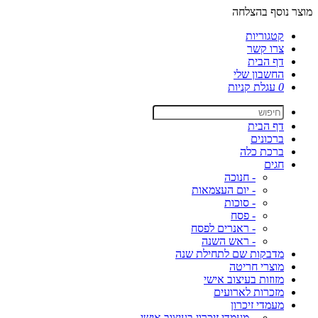
מוצר נוסף בהצלחה
קטגוריות
צרו קשר
דף הבית
החשבון שלי
0
עגלת קניות
דף הבית
ברכונים
ברכת כלה
חגים
- חנוכה
- יום העצמאות
- סוכות
- פסח
- ראנרים לפסח
- ראש השנה
מדבקות שם לתחילת שנה
מוצרי חריטה
מזוזות בעיצוב אישי
מזכרות לארועים
מעמדי זיכרון
- מעמדי זיכרון בעיצוב אישי