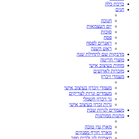
ברכת כלה
חגים
חנוכה
יום העצמאות
סוכות
פסח
ראנרים לפסח
ראש השנה
מדבקות שם לתחילת שנה
מוצרי חריטה
מזוזות בעיצוב אישי
מזכרות לארועים
מעמדי זיכרון
מעמדי זיכרון בעיצוב אישי
מעמדים ונרות לצדיקים
נר זיכרון חשמלי
נרות זכרון בעיצוב אישי
מעמדים לנרות שבת
מתנות ממותגות
מארז עין טובה
מארזי חורף מפנקים
מארזים לגן ולבית ספר