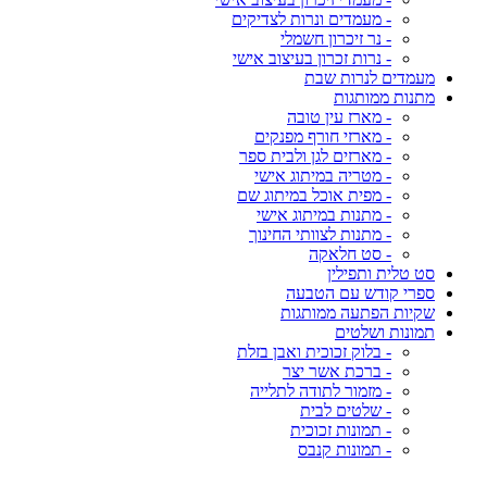
- מעמדים ונרות לצדיקים
- נר זיכרון חשמלי
- נרות זכרון בעיצוב אישי
מעמדים לנרות שבת
מתנות ממותגות
- מארז עין טובה
- מארזי חורף מפנקים
- מארזים לגן ולבית ספר
- מטריה במיתוג אישי
- מפית אוכל במיתוג שם
- מתנות במיתוג אישי
- מתנות לצוותי החינוך
- סט חלאקה
סט טלית ותפילין
ספרי קודש עם הטבעה
שקיות הפתעה ממותגות
תמונות ושלטים
- בלוק זכוכית ואבן בזלת
- ברכת אשר יצר
- מזמור לתודה לתלייה
- שלטים לבית
- תמונות זכוכית
- תמונות קנבס