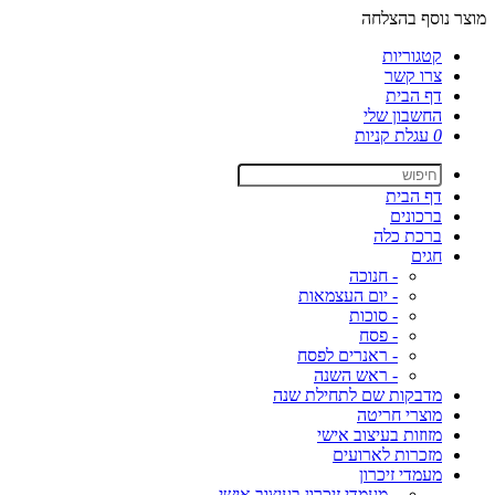
מוצר נוסף בהצלחה
קטגוריות
צרו קשר
דף הבית
החשבון שלי
0
עגלת קניות
דף הבית
ברכונים
ברכת כלה
חגים
- חנוכה
- יום העצמאות
- סוכות
- פסח
- ראנרים לפסח
- ראש השנה
מדבקות שם לתחילת שנה
מוצרי חריטה
מזוזות בעיצוב אישי
מזכרות לארועים
מעמדי זיכרון
- מעמדי זיכרון בעיצוב אישי