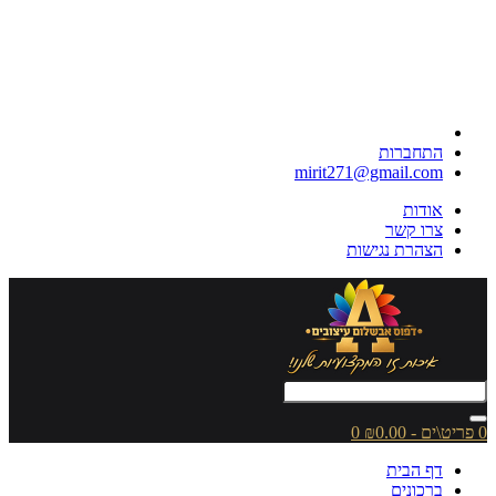
התחברות
mirit271@gmail.com
אודות
צרו קשר
הצהרת נגישות
0 פריט\ים - ₪0.00
0
דף הבית
ברכונים