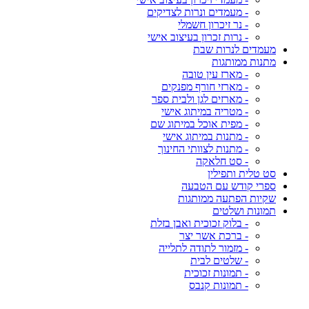
- מעמדים ונרות לצדיקים
- נר זיכרון חשמלי
- נרות זכרון בעיצוב אישי
מעמדים לנרות שבת
מתנות ממותגות
- מארז עין טובה
- מארזי חורף מפנקים
- מארזים לגן ולבית ספר
- מטריה במיתוג אישי
- מפית אוכל במיתוג שם
- מתנות במיתוג אישי
- מתנות לצוותי החינוך
- סט חלאקה
סט טלית ותפילין
ספרי קודש עם הטבעה
שקיות הפתעה ממותגות
תמונות ושלטים
- בלוק זכוכית ואבן בזלת
- ברכת אשר יצר
- מזמור לתודה לתלייה
- שלטים לבית
- תמונות זכוכית
- תמונות קנבס