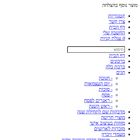
מוצר נוסף בהצלחה
קטגוריות
צרו קשר
דף הבית
החשבון שלי
0
עגלת קניות
דף הבית
ברכונים
ברכת כלה
חגים
- חנוכה
- יום העצמאות
- סוכות
- פסח
- ראנרים לפסח
- ראש השנה
מדבקות שם לתחילת שנה
מוצרי חריטה
מזוזות בעיצוב אישי
מזכרות לארועים
מעמדי זיכרון
- מעמדי זיכרון בעיצוב אישי