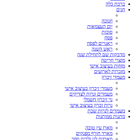
ברכת כלה
חגים
חנוכה
יום העצמאות
סוכות
פסח
ראנרים לפסח
ראש השנה
מדבקות שם לתחילת שנה
מוצרי חריטה
מזוזות בעיצוב אישי
מזכרות לארועים
מעמדי זיכרון
מעמדי זיכרון בעיצוב אישי
מעמדים ונרות לצדיקים
נר זיכרון חשמלי
נרות זכרון בעיצוב אישי
מעמדים לנרות שבת
מתנות ממותגות
מארז עין טובה
מארזי חורף מפנקים
מארזים לגן ולבית ספר