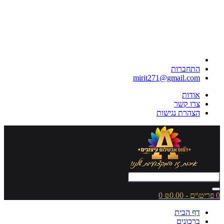
התחברות
mirit271@gmail.com
אודות
צרו קשר
הצהרת נגישות
0 פריט\ים - ₪0.00
0
דף הבית
ברכונים