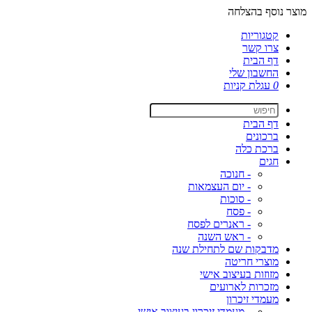
מוצר נוסף בהצלחה
קטגוריות
צרו קשר
דף הבית
החשבון שלי
0
עגלת קניות
דף הבית
ברכונים
ברכת כלה
חגים
- חנוכה
- יום העצמאות
- סוכות
- פסח
- ראנרים לפסח
- ראש השנה
מדבקות שם לתחילת שנה
מוצרי חריטה
מזוזות בעיצוב אישי
מזכרות לארועים
מעמדי זיכרון
- מעמדי זיכרון בעיצוב אישי