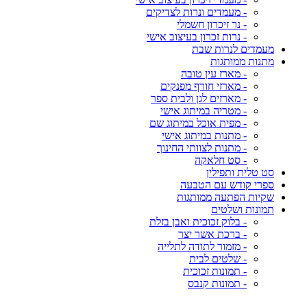
- מעמדים ונרות לצדיקים
- נר זיכרון חשמלי
- נרות זכרון בעיצוב אישי
מעמדים לנרות שבת
מתנות ממותגות
- מארז עין טובה
- מארזי חורף מפנקים
- מארזים לגן ולבית ספר
- מטריה במיתוג אישי
- מפית אוכל במיתוג שם
- מתנות במיתוג אישי
- מתנות לצוותי החינוך
- סט חלאקה
סט טלית ותפילין
ספרי קודש עם הטבעה
שקיות הפתעה ממותגות
תמונות ושלטים
- בלוק זכוכית ואבן בזלת
- ברכת אשר יצר
- מזמור לתודה לתלייה
- שלטים לבית
- תמונות זכוכית
- תמונות קנבס