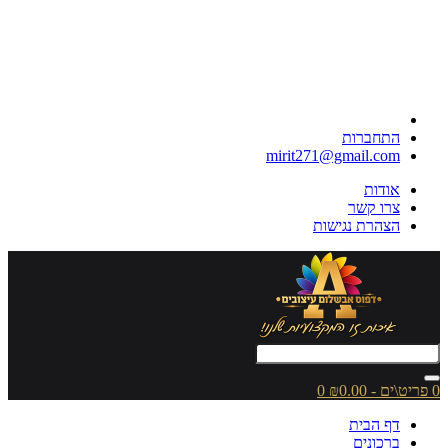
התחברות
mirit271@gmail.com
אודות
צרו קשר
הצהרת נגישות
0 פריט\ים - ₪0.00
0
דף הבית
ברכונים