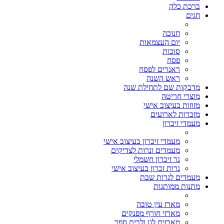
ברכת כלה
חגים
חנוכה
יום העצמאות
סוכות
פסח
ראנרים לפסח
ראש השנה
מדבקות שם לתחילת שנה
מוצרי חריטה
מזוזות בעיצוב אישי
מזכרות לארועים
מעמדי זיכרון
מעמדי זיכרון בעיצוב אישי
מעמדים ונרות לצדיקים
נר זיכרון חשמלי
נרות זכרון בעיצוב אישי
מעמדים לנרות שבת
מתנות ממותגות
מארז עין טובה
מארזי חורף מפנקים
מארזים לגן ולבית ספר