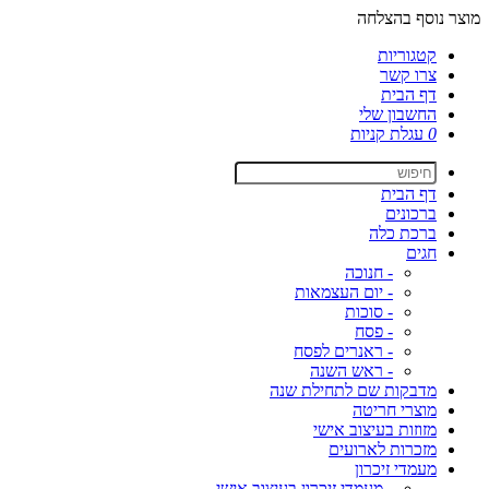
מוצר נוסף בהצלחה
קטגוריות
צרו קשר
דף הבית
החשבון שלי
0
עגלת קניות
דף הבית
ברכונים
ברכת כלה
חגים
- חנוכה
- יום העצמאות
- סוכות
- פסח
- ראנרים לפסח
- ראש השנה
מדבקות שם לתחילת שנה
מוצרי חריטה
מזוזות בעיצוב אישי
מזכרות לארועים
מעמדי זיכרון
- מעמדי זיכרון בעיצוב אישי