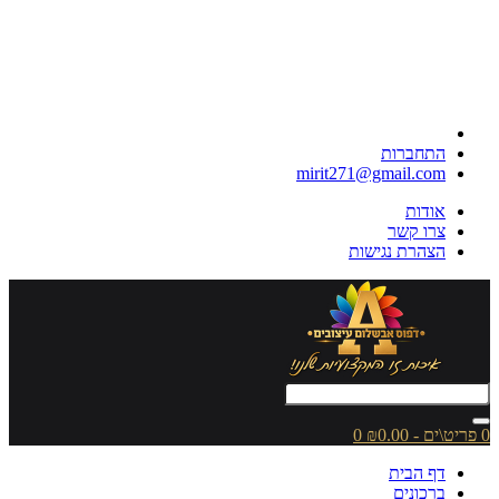
התחברות
mirit271@gmail.com
אודות
צרו קשר
הצהרת נגישות
0 פריט\ים - ₪0.00
0
דף הבית
ברכונים