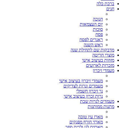
ברכת כלה
חגים
חנוכה
יום העצמאות
סוכות
פסח
ראנרים לפסח
ראש השנה
מדבקות שם לתחילת שנה
מוצרי חריטה
מזוזות בעיצוב אישי
מזכרות לארועים
מעמדי זיכרון
מעמדי זיכרון בעיצוב אישי
מעמדים ונרות לצדיקים
נר זיכרון חשמלי
נרות זכרון בעיצוב אישי
מעמדים לנרות שבת
מתנות ממותגות
מארז עין טובה
מארזי חורף מפנקים
מארזים לגן ולבית ספר