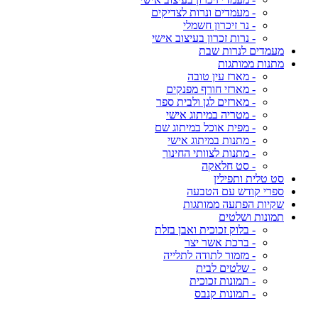
- מעמדים ונרות לצדיקים
- נר זיכרון חשמלי
- נרות זכרון בעיצוב אישי
מעמדים לנרות שבת
מתנות ממותגות
- מארז עין טובה
- מארזי חורף מפנקים
- מארזים לגן ולבית ספר
- מטריה במיתוג אישי
- מפית אוכל במיתוג שם
- מתנות במיתוג אישי
- מתנות לצוותי החינוך
- סט חלאקה
סט טלית ותפילין
ספרי קודש עם הטבעה
שקיות הפתעה ממותגות
תמונות ושלטים
- בלוק זכוכית ואבן בזלת
- ברכת אשר יצר
- מזמור לתודה לתלייה
- שלטים לבית
- תמונות זכוכית
- תמונות קנבס