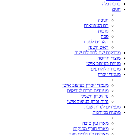
ברכת כלה
חגים
חנוכה
יום העצמאות
סוכות
פסח
ראנרים לפסח
ראש השנה
מדבקות שם לתחילת שנה
מוצרי חריטה
מזוזות בעיצוב אישי
מזכרות לארועים
מעמדי זיכרון
מעמדי זיכרון בעיצוב אישי
מעמדים ונרות לצדיקים
נר זיכרון חשמלי
נרות זכרון בעיצוב אישי
מעמדים לנרות שבת
מתנות ממותגות
מארז עין טובה
מארזי חורף מפנקים
מארזים לגן ולבית ספר