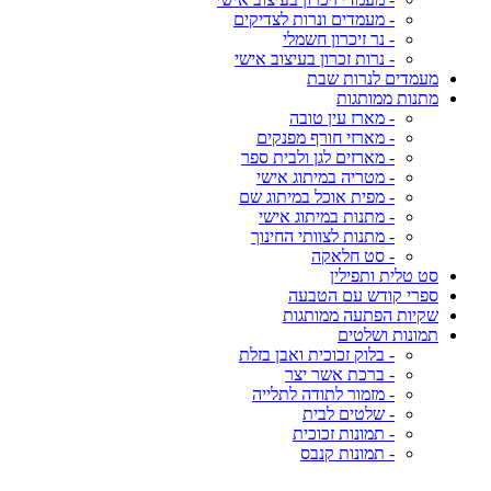
- מעמדים ונרות לצדיקים
- נר זיכרון חשמלי
- נרות זכרון בעיצוב אישי
מעמדים לנרות שבת
מתנות ממותגות
- מארז עין טובה
- מארזי חורף מפנקים
- מארזים לגן ולבית ספר
- מטריה במיתוג אישי
- מפית אוכל במיתוג שם
- מתנות במיתוג אישי
- מתנות לצוותי החינוך
- סט חלאקה
סט טלית ותפילין
ספרי קודש עם הטבעה
שקיות הפתעה ממותגות
תמונות ושלטים
- בלוק זכוכית ואבן בזלת
- ברכת אשר יצר
- מזמור לתודה לתלייה
- שלטים לבית
- תמונות זכוכית
- תמונות קנבס