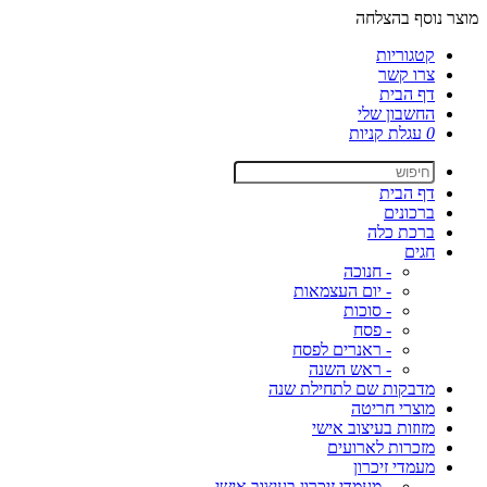
מוצר נוסף בהצלחה
קטגוריות
צרו קשר
דף הבית
החשבון שלי
0
עגלת קניות
דף הבית
ברכונים
ברכת כלה
חגים
- חנוכה
- יום העצמאות
- סוכות
- פסח
- ראנרים לפסח
- ראש השנה
מדבקות שם לתחילת שנה
מוצרי חריטה
מזוזות בעיצוב אישי
מזכרות לארועים
מעמדי זיכרון
- מעמדי זיכרון בעיצוב אישי