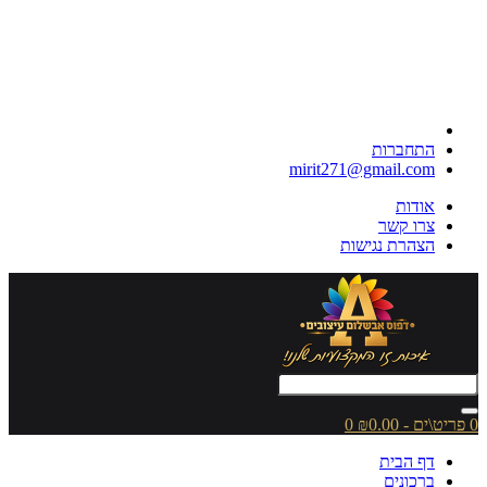
התחברות
mirit271@gmail.com
אודות
צרו קשר
הצהרת נגישות
0 פריט\ים - ₪0.00
0
דף הבית
ברכונים