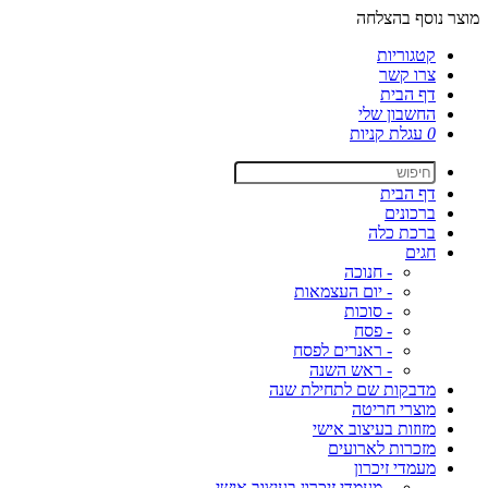
מוצר נוסף בהצלחה
קטגוריות
צרו קשר
דף הבית
החשבון שלי
0
עגלת קניות
דף הבית
ברכונים
ברכת כלה
חגים
- חנוכה
- יום העצמאות
- סוכות
- פסח
- ראנרים לפסח
- ראש השנה
מדבקות שם לתחילת שנה
מוצרי חריטה
מזוזות בעיצוב אישי
מזכרות לארועים
מעמדי זיכרון
- מעמדי זיכרון בעיצוב אישי