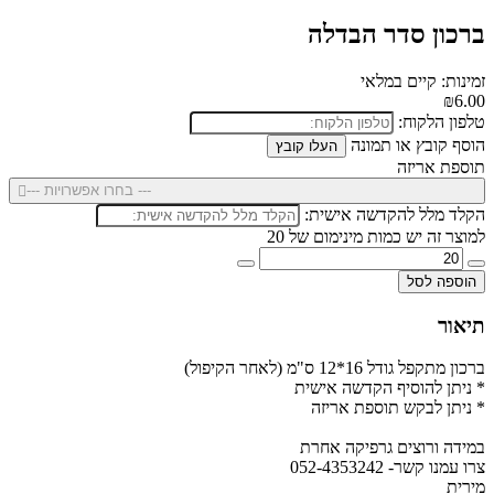
ברכון סדר הבדלה
זמינות: קיים במלאי
₪6.00
טלפון הלקוח:
הוסף קובץ או תמונה
העלו קובץ
תוספת אריזה
--- בחרו אפשרויות ---
הקלד מלל להקדשה אישית:
למוצר זה יש כמות מינימום של 20
הוספה לסל
תיאור
ברכון מתקפל גודל 16*12 ס"מ (לאחר הקיפול)
* ניתן להוסיף הקדשה אישית
* ניתן לבקש תוספת אריזה
במידה ורוצים גרפיקה אחרת
צרו עמנו קשר- 052-4353242
מירית