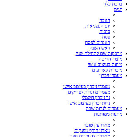
ברכת כלה
חגים
חנוכה
יום העצמאות
סוכות
פסח
ראנרים לפסח
ראש השנה
מדבקות שם לתחילת שנה
מוצרי חריטה
מזוזות בעיצוב אישי
מזכרות לארועים
מעמדי זיכרון
מעמדי זיכרון בעיצוב אישי
מעמדים ונרות לצדיקים
נר זיכרון חשמלי
נרות זכרון בעיצוב אישי
מעמדים לנרות שבת
מתנות ממותגות
מארז עין טובה
מארזי חורף מפנקים
מארזים לגן ולבית ספר