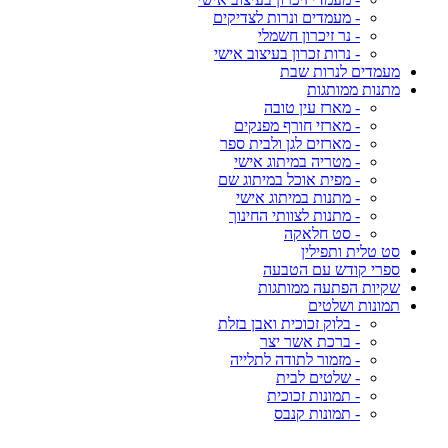
- מעמדים ונרות לצדיקים
- נר זיכרון חשמלי
- נרות זכרון בעיצוב אישי
מעמדים לנרות שבת
מתנות ממותגות
- מארז עין טובה
- מארזי חורף מפנקים
- מארזים לגן ולבית ספר
- מטריה במיתוג אישי
- מפית אוכל במיתוג שם
- מתנות במיתוג אישי
- מתנות לצוותי החינוך
- סט חלאקה
סט טלית ותפילין
ספרי קודש עם הטבעה
שקיות הפתעה ממותגות
תמונות ושלטים
- בלוק זכוכית ואבן בזלת
- ברכת אשר יצר
- מזמור לתודה לתלייה
- שלטים לבית
- תמונות זכוכית
- תמונות קנבס