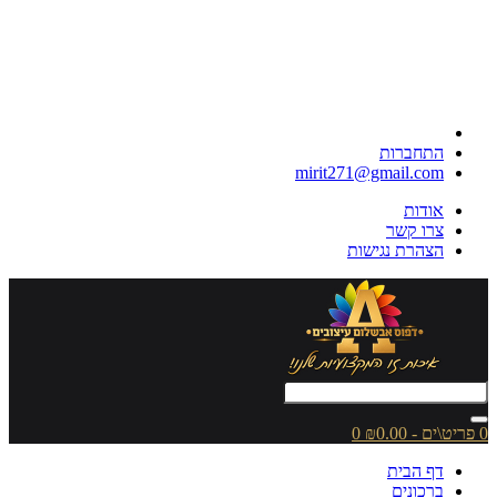
התחברות
mirit271@gmail.com
אודות
צרו קשר
הצהרת נגישות
0 פריט\ים - ₪0.00
0
דף הבית
ברכונים